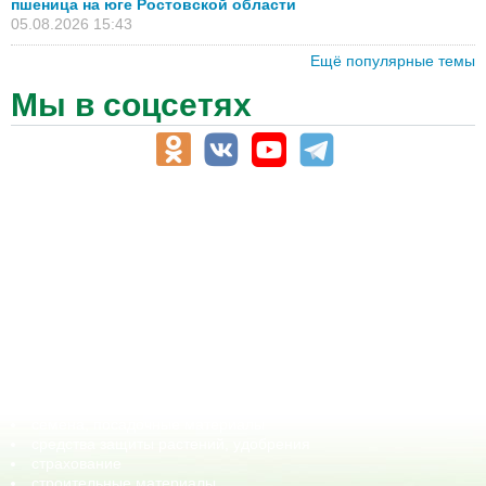
пшеница на юге Ростовской области
05.08.2026 15:43
Ещё популярные темы
Мы в соцсетях
АПК-Каталог
АПК-органы управления
ветеринарные препараты, ветеринарные учреждения
ГСМ, биотопливо
корма, добавки для животных
оборудование для АПК, промышленное, весовое
обучение
сельхозпроизводители / сельхозпредприятия
сельхозтехника, запчасти
семена, посадочные материалы
средства защиты растений, удобрения
страхование
строительные материалы