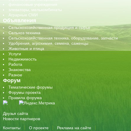
финансовые учреждения
элеваторы, мелькомбинаты
Аграрные СМИ
Объявления
Сельскохозяйственная продукция и сырье
Сельхоз техника
Сельскохозяйственная техника, оборудование, запчасти
Удобрения, агрохимия, семена, саженцы
Животные и птица
Услуги
Недвижимость
Работа
Знакомства
Разное
Форум
Тематические форумы
Форумы проекта
Правила форума
Друзья сайта
Новости партнеров
Контакты
О проекте
Реклама на сайте