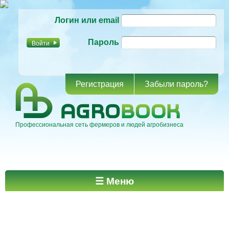
Перейти к
Логин или email
основному
содержанию
Пароль
Регистрация
Забыли пароль?
Профессиональная сеть фермеров и людей агробизнеса
Главное меню
☰ Меню