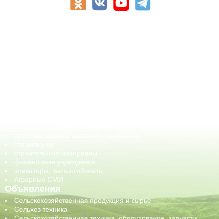
АПК-Каталог
АПК-органы управления
ветеринарные препараты, ветеринарные учреждения
ГСМ, биотопливо
корма, добавки для животных
оборудование для АПК, промышленное, весовое
обучение
сельхозпроизводители / сельхозпредприятия
сельхозтехника, запчасти
семена, посадочные материалы
средства защиты растений, удобрения
страхование
строительные материалы
финансовые учреждения
элеваторы, мелькомбинаты
Аграрные СМИ
Объявления
Сельскохозяйственная продукция и сырье
Сельхоз техника
Сельскохозяйственная техника, оборудование, запчасти