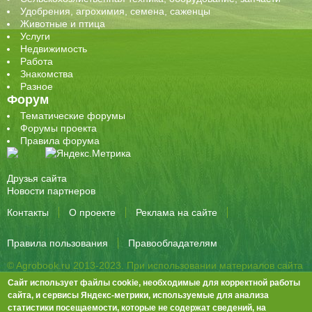
Удобрения, агрохимия, семена, саженцы
Животные и птица
Услуги
Недвижимость
Работа
Знакомства
Разное
Форум
Тематические форумы
Форумы проекта
Правила форума
Друзья сайта
Новости партнеров
Контакты
О проекте
Реклама на сайте
Правила пользования
Правообладателям
© Agrobook.ru 2013-2023. При использовании материалов сайта
активная ссылка на публикацию обязательна.
Сайт использует файлы cookie, необходимые для корректной работы
344000, Ростов-на-Дону, ул. Города Волос, д.6, 8 этаж, офис 803
сайта, и сервисы Яндекс-метрики, используемые для анализа
статистики посещаемости, которые не содержат сведений, на
Тел./факс: +7 (863) 282-83-13 e-mail:
info@agrobook.ru