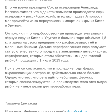
В то же время президент Союза осетроводов Александр
Новиков считает, что в действительности производство икры
осетровых у российских хозяйств только падает. А прирост
мог произойти из-за переупаковки импортной икры из Китая
и Уругвая.
Он пояснил, что недобросовестные производители завозят
чёрную икру из Китая и Уругвая в большой таре объёмом 1,8
кг, а затем на своих предприятиях расфасовывают её в
маленькие баночки. Дальше перефасованная икра получает
статус отечественного продукта в электронных ветеринарных
сертификатах, которые стали обязательными для готовой
рыбной продукции с 1 июля 2019 года.
При этом он согласился, что в последние годы ферм,
выращивающих осетровых, действительно стало больше.
Однако уточнил, что речь идёт о небольших фермах,
которые специализируются на производстве мяса этих видов
рыб и не имеют цехов для переработки икры.
Татьяна Ермакова
Источник: Информационная служба
Agrobook.ru