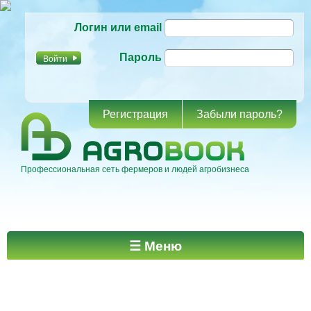
Перейти к
Логин или email
основному
содержанию
Пароль
Регистрация
Забыли пароль?
Профессиональная сеть фермеров и людей агробизнеса
Главное меню
☰ Меню