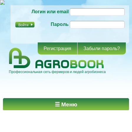
Перейти к
Логин или email
основному
содержанию
Пароль
Регистрация
Забыли пароль?
Профессиональная сеть фермеров и людей агробизнеса
Главное меню
☰ Меню