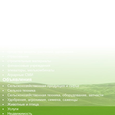
АПК-Каталог
АПК-органы управления
ветеринарные препараты, ветеринарные учреждения
ГСМ, биотопливо
корма, добавки для животных
оборудование для АПК, промышленное, весовое
обучение
сельхозпроизводители / сельхозпредприятия
сельхозтехника, запчасти
семена, посадочные материалы
средства защиты растений, удобрения
страхование
строительные материалы
финансовые учреждения
элеваторы, мелькомбинаты
Аграрные СМИ
Объявления
Сельскохозяйственная продукция и сырье
Сельхоз техника
Сельскохозяйственная техника, оборудование, запчасти
Удобрения, агрохимия, семена, саженцы
Животные и птица
Услуги
Недвижимость