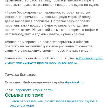
Правительство работает над проектом закона о запрете
перевалки грузов загрязняющих веществ с судна на судно.
«Такая бесконтрольная перевалка, которая зачастую
становится причиной нанесения вреда морской среде —
давно назревшая проблема. Согласно законопроекту,
перечень таких веществ будет установлен отдельно
правительством. Но уже сейчас можно говорить о нефти и
нефтепродуктах и ядохимикатах», - уточнила она.
«Новое регулирование позволит серьезным образом
повлиять на экологическую ситуацию водных объектов,
защитить окружающую среду», - рассчитывают власти.
Напомним, ранее Agrobook.ru сообщал, что
в России вступил
в силу меморандум против перегрузов зерна.
Татьяна Ермакова
Источник: Информационная служба
Agrobook.ru
Теги:
перевозка
грузы
порты
Ссылки по теме
Титов рассказал, чем грозит запрет перевалки грузов в
открытом море