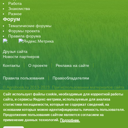
Работа
Знакомства
Разное
Форум
Тематические форумы
Форумы проекта
Правила форума
Друзья сайта
Новости партнеров
Контакты
О проекте
Реклама на сайте
Правила пользования
Правообладателям
© Agrobook.ru 2013-2023. При использовании материалов сайта
активная ссылка на публикацию обязательна.
Сайт использует файлы cookie, необходимые для корректной работы
344000, Ростов-на-Дону, ул. Города Волос, д.6, 8 этаж, офис 803
сайта, и сервисы Яндекс-метрики, используемые для анализа
статистики посещаемости, которые не содержат сведений, на
Тел./факс: +7 (863) 282-83-13 e-mail:
info@agrobook.ru
основании которых можно идентифицировать личность пользователя.
Возрастная категория сайта: 16+. Объявления на сайте не
Продолжение пользования сайтом является согласием на
премодерируются.
Положение о защите персональных данных
Подробнее.
применение данных технологий.
Гала Алиевна Каймакчи – редактор, тел.: (863) 282-83-13