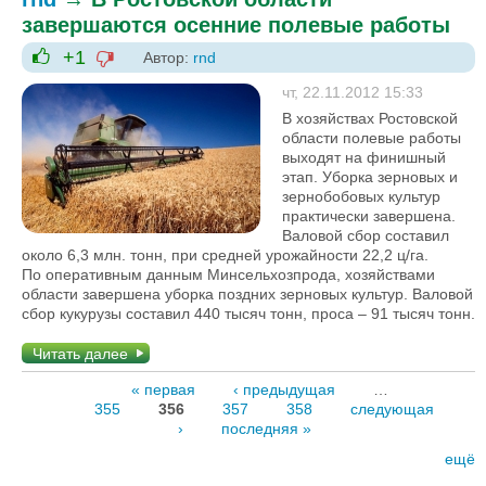
завершаются осенние полевые работы
+1
Автор:
rnd
-1
+1
чт, 22.11.2012 15:33
В хозяйствах Ростовской
области полевые работы
выходят на финишный
этап. Уборка зерновых и
зернобобовых культур
практически завершена.
Валовой сбор составил
около 6,3 млн. тонн, при средней урожайности 22,2 ц/га.
По оперативным данным Минсельхозпрода, хозяйствами
области завершена уборка поздних зерновых культур. Валовой
сбор кукурузы составил 440 тысяч тонн, проса – 91 тысяч тонн.
Читать далее
« первая
‹ предыдущая
…
355
356
357
358
следующая
›
последняя »
ещё