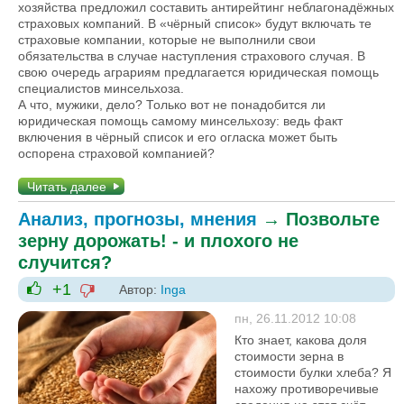
хозяйства предложил составить антирейтинг неблагонадёжных
страховых компаний. В «чёрный список» будут включать те
страховые компании, которые не выполнили свои
обязательства в случае наступления страхового случая. В
свою очередь аграриям предлагается юридическая помощь
специалистов минсельхоза.
А что, мужики, дело? Только вот не понадобится ли
юридическая помощь самому минсельхозу: ведь факт
включения в чёрный список и его огласка может быть
оспорена страховой компанией?
Читать далее
Анализ, прогнозы, мнения
→
Позвольте
зерну дорожать! - и плохого не
случится?
+1
Автор:
Inga
-1
+1
пн, 26.11.2012 10:08
Кто знает, какова доля
стоимости зерна в
стоимости булки хлеба? Я
нахожу противоречивые