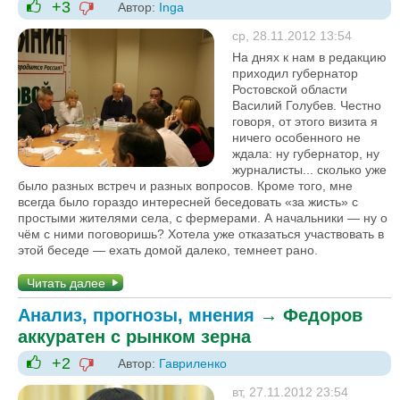
+3
Автор:
Inga
-1
+1
ср, 28.11.2012 13:54
На днях к нам в редакцию
приходил губернатор
Ростовской области
Василий Голубев. Честно
говоря, от этого визита я
ничего особенного не
ждала: ну губернатор, ну
журналисты... сколько уже
было разных встреч и разных вопросов. Кроме того, мне
всегда было гораздо интересней беседовать «за жисть» с
простыми жителями села, с фермерами. А начальники — ну о
чём с ними поговоришь? Хотела уже отказаться участвовать в
этой беседе — ехать домой далеко, темнеет рано.
Читать далее
Анализ, прогнозы, мнения
→
Федоров
аккуратен с рынком зерна
+2
Автор:
Гавриленко
-1
+1
вт, 27.11.2012 23:54