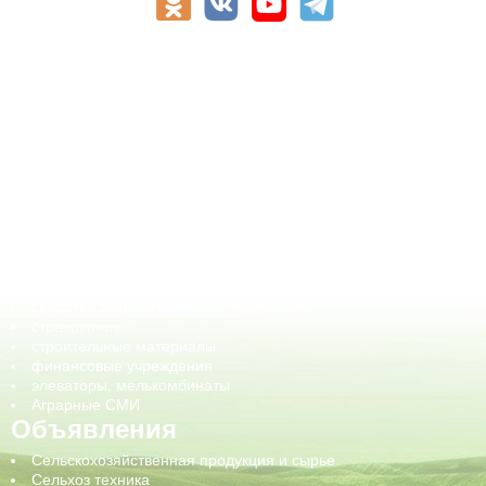
АПК-Каталог
АПК-органы управления
ветеринарные препараты, ветеринарные учреждения
ГСМ, биотопливо
корма, добавки для животных
оборудование для АПК, промышленное, весовое
обучение
сельхозпроизводители / сельхозпредприятия
сельхозтехника, запчасти
семена, посадочные материалы
средства защиты растений, удобрения
страхование
строительные материалы
финансовые учреждения
элеваторы, мелькомбинаты
Аграрные СМИ
Объявления
Сельскохозяйственная продукция и сырье
Сельхоз техника