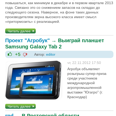
повышаться, как минимум в декабре и в первом квартале 2013
года. Связано это со снижением запасов на складах до
следующего сезона. Наверное, на фоне таких данных
производителям зерна высокого класса имеет смысл
«притормозить» с реализацией.
Читать далее
Проект "Агробук"
→
Выиграй планшет
Samsung Galaxy Tab 2
+5
Автор:
editor
-1
+1
чт, 22.11.2012 17:50
Агробук объявляет
розыгрыш супер-приза
среди участников
международной
агропромышленной
выставки "Югагро" (г.
Краснодар)
Читать далее
rnd
→
В Ростовской области