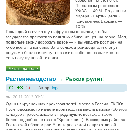
сведения на этот счёт.
По данным ростовского
УФАС — 40 %. По данным
лидера «Партии дела»
Константина Бабкина —
10 %.
Последний озвучил эту цифру с тем посылом, чтобы
государство прекратило политику сбивания цен на зерно. Мол,
позвольте зерну дорожать вдвое — и вы увидите рост цен на
хлеб всего на копейки. Зато сельхозпроизводители станут
ощутимо богаче и смогут позволить себе непозволимое: то
есть покупку новой техники.
Читать далее
Растениеводство
→
Рыжик рулит!
+3
Автор:
Inga
-1
+1
пн, 26.11.2012 09:51
Один из крупнейших производителей масла в России, ГК "Юг
Руси" рассказал о начале проивзодства масла рыжика (об этой
культуре я рассказывала в предыдущих постах, а также -
более подробно - в газете "Крестьянин"). В северных районах
Ростовской области растёт интерес к этой неприхотливой
культуре. Рыжик там называют "выручалочкой": он спасает,