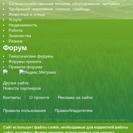
Сельскохозяйственная техника, оборудование, запчасти
Удобрения, агрохимия, семена, саженцы
Животные и птица
Услуги
Недвижимость
Работа
Знакомства
Разное
Форум
Тематические форумы
Форумы проекта
Правила форума
Друзья сайта
Новости партнеров
Контакты
О проекте
Реклама на сайте
Правила пользования
Правообладателям
© Agrobook.ru 2013-2023. При использовании материалов сайта
активная ссылка на публикацию обязательна.
Сайт использует файлы cookie, необходимые для корректной работы
344000, Ростов-на-Дону, ул. Города Волос, д.6, 8 этаж, офис 803
сайта, и сервисы Яндекс-метрики, используемые для анализа