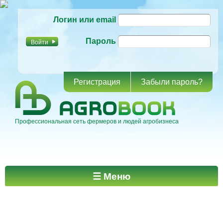
Перейти к
Логин или email
основному
содержанию
Пароль
Регистрация
Забыли пароль?
Профессиональная сеть фермеров и людей агробизнеса
Главное меню
☰ Меню