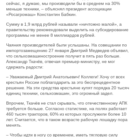
сейчас, я думаю, мы производили бы в среднем на 30%
меньше техники, – объяснял президент ассоциации
«Росагромаш» Константин Бабкин.
Сумму в 1,9 млрд рублей называли «ничтожно малой», а
правительству рекомендовали выделить на субсидирование
программы не менее 8 миллиардов рублей.
Чаяния производителей были услышаны. На совещании по
импортозамещению 27 января Дмитрий Медведев объявил,
что сельхозмашиностроение получит в пять раз больше.
Александр Ткачёв, отвечая премьер-министру, не мог
сдержать радости:
– Уважаемый Дмитрий Анатольевич! Коллеги! Хочу от всех
крестьян России поблагодарить за это беспрецедентное
решение. На эти средства крестьяне купят порядка 20 тысяч
единиц техники, сельхозмашин, это огромный задел.
Впрочем, Ткачёв не стал скрывать, что отечественному АПК
требуется больше. Согласно статистике, на полях работает
460 тысяч тракторов, 60% из которых прослужили более 10
лет. Считается, что в таком возрасте рабочую лошадку пора
менять.
– Чтобы идти в ногу со временем, иметь тягловую силу