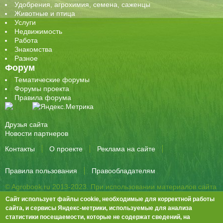
Удобрения, агрохимия, семена, саженцы
Животные и птица
Услуги
Недвижимость
Работа
Знакомства
Разное
Форум
Тематические форумы
Форумы проекта
Правила форума
Друзья сайта
Новости партнеров
Контакты
О проекте
Реклама на сайте
Правила пользования
Правообладателям
© Agrobook.ru 2013-2023. При использовании материалов сайта
активная ссылка на публикацию обязательна.
Сайт использует файлы cookie, необходимые для корректной работы
344000, Ростов-на-Дону, ул. Города Волос, д.6, 8 этаж, офис 803
сайта, и сервисы Яндекс-метрики, используемые для анализа
статистики посещаемости, которые не содержат сведений, на
Тел./факс: +7 (863) 282-83-13 e-mail:
info@agrobook.ru