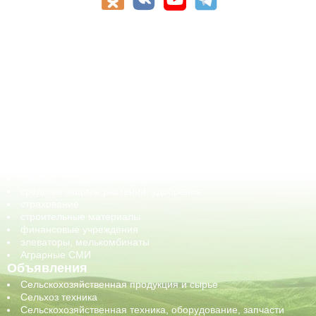
АПК-Каталог
АПК-органы управления
ветеринарные препараты, ветеринарные учреждения
ГСМ, биотопливо
корма, добавки для животных
оборудование для АПК, промышленное, весовое
обучение
сельхозпроизводители / сельхозпредприятия
сельхозтехника, запчасти
семена, посадочные материалы
средства защиты растений, удобрения
страхование
строительные материалы
финансовые учреждения
элеваторы, мелькомбинаты
Аграрные СМИ
Объявления
Сельскохозяйственная продукция и сырье
Сельхоз техника
Сельскохозяйственная техника, оборудование, запчасти