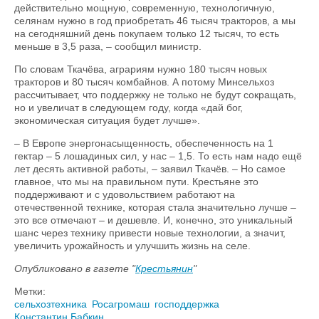
действительно мощную, современную, технологичную,
селянам нужно в год приобретать 46 тысяч тракторов, а мы
на сегодняшний день покупаем только 12 тысяч, то есть
меньше в 3,5 раза, – сообщил министр.
По словам Ткачёва, аграриям нужно 180 тысяч новых
тракторов и 80 тысяч комбайнов. А потому Минсельхоз
рассчитывает, что поддержку не только не будут сокращать,
но и увеличат в следующем году, когда «дай бог,
экономическая ситуация будет лучше».
– В Европе энергонасыщенность, обеспеченность на 1
гектар – 5 лошадиных сил, у нас – 1,5. То есть нам надо ещё
лет десять активной работы, – заявил Ткачёв. – Но самое
главное, что мы на правильном пути. Крестьяне это
поддерживают и с удовольствием работают на
отечественной технике, которая стала значительно лучше –
это все отмечают – и дешевле. И, конечно, это уникальный
шанс через технику привести новые технологии, а значит,
увеличить урожайность и улучшить жизнь на селе.
Опубликовано в газете "
Крестьянин
"
Метки:
сельхозтехника
Росагромаш
господдержка
Константин Бабкин