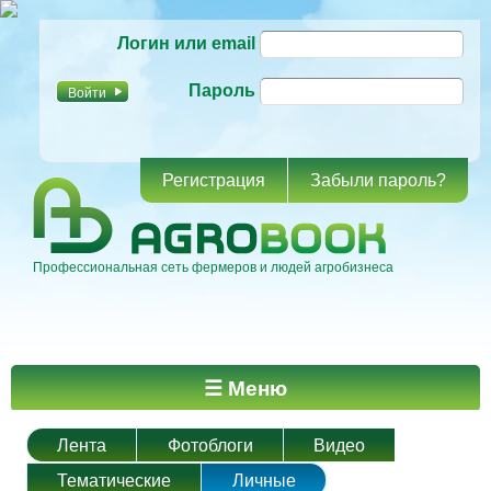
Перейти к
Логин или email
основному
содержанию
Пароль
Регистрация
Забыли пароль?
Профессиональная сеть фермеров и людей агробизнеса
Главное меню
☰ Меню
Лента
Фотоблоги
Видео
Тематические
Личные