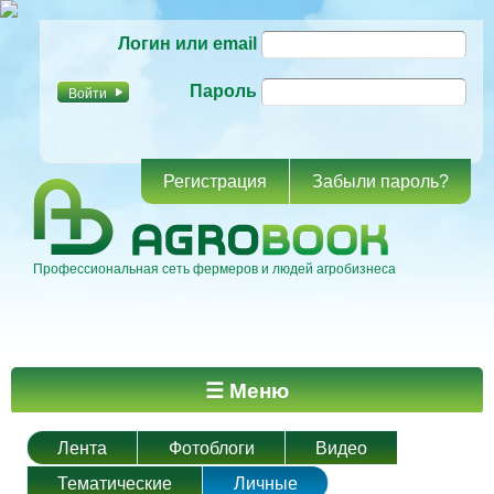
Перейти к
Логин или email
основному
содержанию
Пароль
Регистрация
Забыли пароль?
Профессиональная сеть фермеров и людей агробизнеса
Главное меню
☰ Меню
Лента
Фотоблоги
Видео
Тематические
Личные