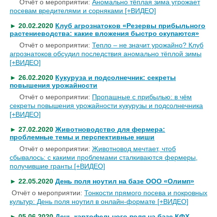
Отчёт о мероприятии:
Аномально тёплая зима угрожает
посевам вредителями и сорняками [+ВИДЕО]
► 20.02.2020
Клуб агрознатоков «Резервы прибыльного
растениеводства: какие вложения быстро окупаются»
Отчёт о мероприятии:
Тепло – не значит урожайно? Клуб
агрознатоков обсудил последствия аномально тёплой зимы
[+ВИДЕО]
► 26.02.2020
Кукуруза и подсолнечник: секреты
повышения урожайности
Отчёт о мероприятии:
Пропашные с прибылью: в чём
секреты повышения урожайности кукурузы и подсолнечника
[+ВИДЕО]
► 27.02.2020
Животноводство для фермера:
проблемные темы и перспективные ниши
Отчёт о мероприятии:
Животновод мечтает, чтоб
сбывалось: с какими проблемами сталкиваются фермеры,
получившие гранты [+ВИДЕО]
► 22.05.2020
День поля ноутил на базе ООО «Олимп»
Отчёт о мероприятии:
Тонкости прямого посева и покровных
культур: День поля ноутил в онлайн-формате [+ВИДЕО]
► 05.06.2020
День картофельного поля на базе КФХ