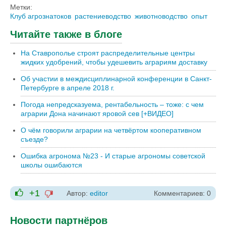
Метки:
Клуб агрознатоков
растениеводство
животноводство
опыт
Читайте также в блоге
На Ставрополье строят распределительные центры
жидких удобрений, чтобы удешевить аграриям доставку
Об участии в междисциплинарной конференции в Санкт-
Петербурге в апреле 2018 г.
Погода непредсказуема, рентабельность – тоже: с чем
аграрии Дона начинают яровой сев [+ВИДЕО]
О чём говорили аграрии на четвёртом кооперативном
съезде?
Ошибка агронома №23 - И старые агрономы советской
школы ошибаются
+1
Автор:
editor
Комментариев: 0
-1
+1
Новости партнёров