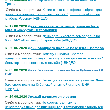
Тронь
Отчёт о мероприятии:
Какие сорта картофеля выбрать для
раннего выращивания на юге России? День поля «Ранний
клубень России» [+ВИДЕО]
► 17.06.2020
День органического земледелия на базе
КФХ «Био-хутор Петровский»
Отчёт о мероприятии:
День органического земледелия на
базе КФХ «Био-хутор Петровский» [+ВИДЕО]
► 26.06.2020
День овощного поля на базе КФХ Юзефова
Отчёт о мероприятии:
Почему Николай Юзефов
предпочитает импортную технику и импортные технологии?
День картофельного поля онлайн [+ВИДЕО]
► 05.08.2020
День бахчевого поля на базе Кубанской ОС
ВИР
Отчёт о мероприятии:
Селекция на чистом энтузиазме: День
бахчевого поля на Кубанской опытной станция ВИР
[+ВИДЕО]
► 14.08.2020
Урожай начинается с семян
Отчёт о мероприятии:
Не сортом единым: в
неблагоприятные для пшеницы годы технология становится