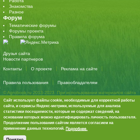
Работа
Знакомства
Разное
Форум
Тематические форумы
Форумы проекта
Правила форума
Друзья сайта
Новости партнеров
Контакты
О проекте
Реклама на сайте
Правила пользования
Правообладателям
© Agrobook.ru 2013-2023. При использовании материалов сайта
активная ссылка на публикацию обязательна.
Сайт использует файлы cookie, необходимые для корректной работы
344000, Ростов-на-Дону, ул. Города Волос, д.6, 8 этаж, офис 803
сайта, и сервисы Яндекс-метрики, используемые для анализа
статистики посещаемости, которые не содержат сведений, на
Тел./факс: +7 (863) 282-83-13 e-mail:
info@agrobook.ru
основании которых можно идентифицировать личность пользователя.
Возрастная категория сайта: 16+. Объявления на сайте не
Продолжение пользования сайтом является согласием на
премодерируются.
Положение о защите персональных данных
Подробнее.
применение данных технологий.
Гала Алиевна Каймакчи – редактор, тел.: (863) 282-83-13
info@agrobook.ru
Понятно