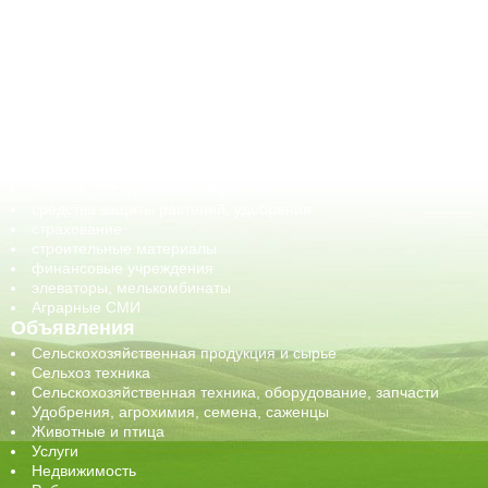
АПК-Каталог
АПК-органы управления
ветеринарные препараты, ветеринарные учреждения
ГСМ, биотопливо
корма, добавки для животных
оборудование для АПК, промышленное, весовое
обучение
сельхозпроизводители / сельхозпредприятия
сельхозтехника, запчасти
семена, посадочные материалы
средства защиты растений, удобрения
страхование
строительные материалы
финансовые учреждения
элеваторы, мелькомбинаты
Аграрные СМИ
Объявления
Сельскохозяйственная продукция и сырье
Сельхоз техника
Сельскохозяйственная техника, оборудование, запчасти
Удобрения, агрохимия, семена, саженцы
Животные и птица
Услуги
Недвижимость