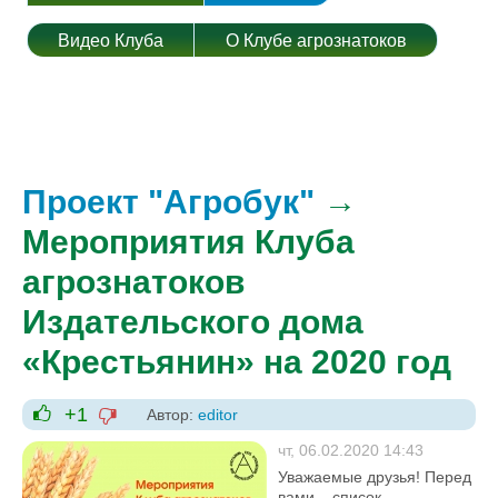
Видео Клуба
О Клубе агрознатоков
Проект "Агробук"
→
Мероприятия Клуба
агрознатоков
Издательского дома
«Крестьянин» на 2020 год
+1
Автор:
editor
-1
+1
чт, 06.02.2020 14:43
Уважаемые друзья! Перед
вами – список