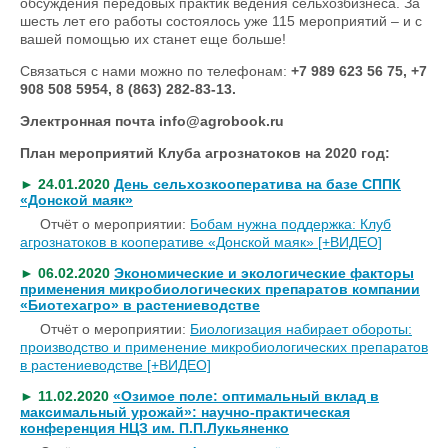
обсуждения передовых практик ведения сельхозбизнеса. За
шесть лет его работы состоялось уже 115 мероприятий – и с
вашей помощью их станет еще больше!
Связаться с нами можно по телефонам:
+7 989 623 56 75, +7
908 508 5954, 8 (863) 282-83-13.
Электронная почта info@agrobook.ru
План мероприятий Клуба агрознатоков на 2020 год:
► 24.01.2020
День сельхозкооператива на базе СППК
«Донской маяк»
Отчёт о мероприятии:
Бобам нужна поддержка: Клуб
агрознатоков в кооперативе «Донской маяк» [+ВИДЕО]
► 06.02.2020
Экономические и экологические факторы
применения микробиологических препаратов компании
«Биотехагро» в растениеводстве
Отчёт о мероприятии:
Биологизация набирает обороты:
производство и применение микробиологических препаратов
в растениеводстве [+ВИДЕО]
► 11.02.2020
«Озимое поле: оптимальный вклад в
максимальный урожай»: научно-практическая
конференция НЦЗ им. П.П.Лукьяненко