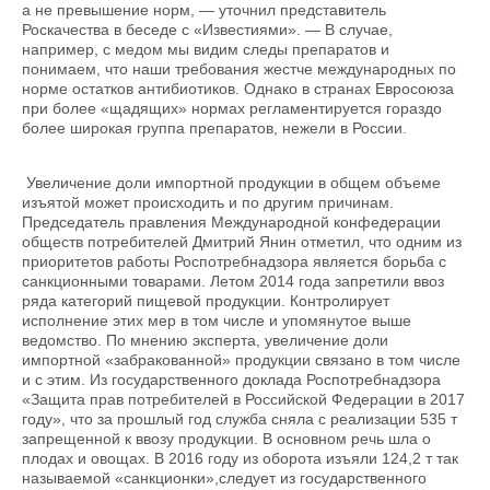
а не превышение норм, — уточнил представитель
Роскачества в беседе с «Известиями». — В случае,
например, с медом мы видим следы препаратов и
понимаем, что наши требования жестче международных по
норме остатков антибиотиков. Однако в странах Евросоюза
при более «щадящих» нормах регламентируется гораздо
более широкая группа препаратов, нежели в России.
Увеличение доли импортной продукции в общем объеме
изъятой может происходить и по другим причинам.
Председатель правления Международной конфедерации
обществ потребителей Дмитрий Янин отметил, что одним из
приоритетов работы Роспотребнадзора является борьба с
санкционными товарами. Летом 2014 года запретили ввоз
ряда категорий пищевой продукции. Контролирует
исполнение этих мер в том числе и упомянутое выше
ведомство. По мнению эксперта, увеличение доли
импортной «забракованной» продукции связано в том числе
и с этим. Из государственного доклада Роспотребнадзора
«Защита прав потребителей в Российской Федерации в 2017
году», что за прошлый год служба сняла с реализации 535 т
запрещенной к ввозу продукции. В основном речь шла о
плодах и овощах. В 2016 году из оборота изъяли 124,2 т так
называемой «санкционки»,следует из государственного