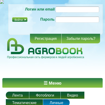
Перейти к
Логин или email
основному
содержанию
Пароль
Регистрация
Забыли пароль?
Профессиональная сеть фермеров и людей агробизнеса
Главное меню
☰ Меню
Лента
Фотоблоги
Видео
Тематические
Личные