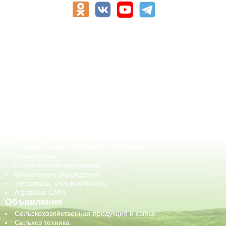
АПК-Каталог
АПК-органы управления
ветеринарные препараты, ветеринарные учреждения
ГСМ, биотопливо
корма, добавки для животных
оборудование для АПК, промышленное, весовое
обучение
сельхозпроизводители / сельхозпредприятия
сельхозтехника, запчасти
семена, посадочные материалы
средства защиты растений, удобрения
страхование
строительные материалы
финансовые учреждения
элеваторы, мелькомбинаты
Аграрные СМИ
Объявления
Сельскохозяйственная продукция и сырье
Сельхоз техника