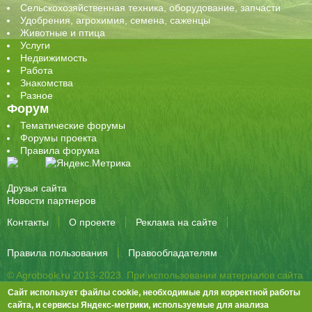
Сельскохозяйственная техника, оборудование, запчасти
Удобрения, агрохимия, семена, саженцы
Животные и птица
Услуги
Недвижимость
Работа
Знакомства
Разное
Форум
Тематические форумы
Форумы проекта
Правила форума
Друзья сайта
Новости партнеров
Контакты
О проекте
Реклама на сайте
Правила пользования
Правообладателям
© Agrobook.ru 2013-2023. При использовании материалов сайта
активная ссылка на публикацию обязательна.
Сайт использует файлы cookie, необходимые для корректной работы
344000, Ростов-на-Дону, ул. Города Волос, д.6, 8 этаж, офис 803
сайта, и сервисы Яндекс-метрики, используемые для анализа