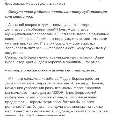
фермерам, мешает делать так же?
– Отсутствие родственников на посту губернатора
или министра.
– А я такой вопрос задам: сколько у нас фермеров –
депутатов Заксобрания края? Ноль. А депутатов
муниципального образования? Если есть пара на районный
совет, то хорошо. Фермерам пора уходить от ментальности
«на мий вик хватэ». И в этом смысле – уметь жёстко
лоббировать интересы – фермерам есть чему поучиться у
холдингов.
Сейчас на Кубани сложилась уникальная ситуация. Вице-
губернатор края Андрей Коробка в прошлом – фермер.
– Который тоже может иметь свои интересы…
– Министр сельского хозяйства Фёдор Дерека работал
директором в фермерском хозяйстве. Александр Пиунов,
начальник управления развития малых форм в краевом
минсельхозе – выходец из АККОР. Плюс фермерский
омбудсмен. У нас хорошая команда, которая активно
продвигает интересы фермеров. Вот так бы во всех
регионах! И мы бы уже не сидели скромненько на тех же
парламентских слушаниях в Госдуме, а занимали бы целый
сектор. И к нам бы прислушивались.