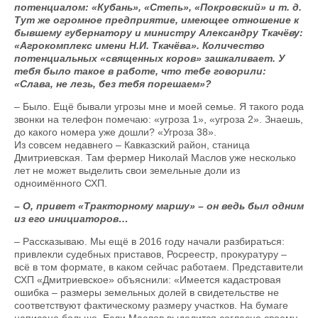
потенциалом: «Кубань», «Степь», «Покровский» и т. д.
Тут же огромное предприятие, имеющее отношение к
бывшему губернатору и министру Александру Ткачёву:
«Агрокомплекс имени Н.И. Ткачёва». Количество
потенциальных «священных коров» зашкаливает. У
тебя было такое в работе, что тебе говорили:
«Слава, не лезь, без тебя порешаем»?
– Было. Ещё бывали угрозы мне и моей семье. Я такого рода
звонки на телефон помечаю: «угроза 1», «угроза 2». Знаешь,
до какого номера уже дошли? «Угроза 38».
Из совсем недавнего – Кавказский район, станица
Дмитриевская. Там фермер Николай Маслов уже несколько
лет не может выделить свои земельные доли из
одноимённого СХП.
– О, привет «Тракторному маршу» – он ведь был одним
из его инициаторов…
– Рассказываю. Мы ещё в 2016 году начали разбираться:
привлекли судебных приставов, Росреестр, прокуратуру –
всё в том формате, в каком сейчас работаем. Представители
СХП «Дмитриевское» объяснили: «Имеется кадастровая
ошибка – размеры земельных долей в свидетельстве не
соответствуют фактическому размеру участков. На бумаге
написано больше. Если Маслов выделится согласно своему