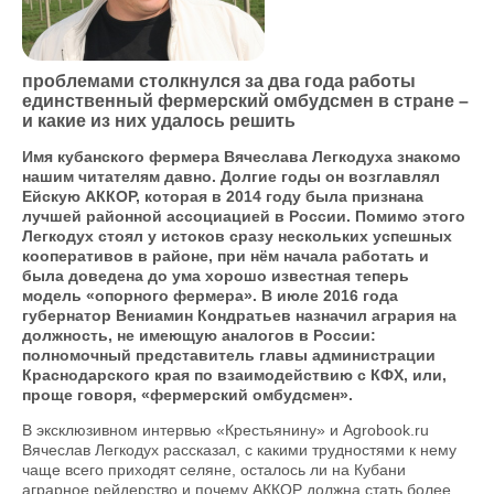
проблемами столкнулся за два года работы
единственный фермерский омбудсмен в стране –
и какие из них удалось решить
Имя кубанского фермера Вячеслава Легкодуха знакомо
нашим читателям давно. Долгие годы он возглавлял
Ейскую АККОР, которая в 2014 году была признана
лучшей районной ассоциацией в России. Помимо этого
Легкодух стоял у истоков сразу нескольких успешных
кооперативов в районе, при нём начала работать и
была доведена до ума хорошо известная теперь
модель «опорного фермера». В июле 2016 года
губернатор Вениамин Кондратьев назначил агрария на
должность, не имеющую аналогов в России:
полномочный представитель главы администрации
Краснодарского края по взаимодействию с КФХ, или,
проще говоря, «фермерский омбудсмен».
В эксклюзивном интервью «Крестьянину» и Agrobook.ru
Вячеслав Легкодух рассказал, с какими трудностями к нему
чаще всего приходят селяне, осталось ли на Кубани
аграрное рейдерство и почему АККОР должна стать более