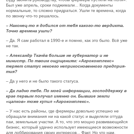
Был уже апрель, сроки поджимали... Когда документы
нормальные, то сложно придраться. Ушли те времена, когда
по звонку что-то решалось.
– Наконец-то я добился от тебя какого-то вердикта.
Точно времена ушли?
– Да. Я сам работал в 1990-е и помню, как это было. Всё уже
не так.
– Александр Ткачёв больше не губернатор и не
министр. По твоим ощущениям: «Агрокомплекс»
теряет статус некоего неприкосновенного предприя­
тия?
– Да у него и не было такого статуса.
– Да ладно тебе. По моей информации, господдержку в
крае первым получал именно он. Бывшие земли
«цапков» тоже купил «Агрокомплекс».
– У нас есть районы, где фермеры довольно успешно не
обращали внимания ни на какой статус и выделяли оттуда
паи, земельные участки. А то, что это мощно развивающийся
бизнес, который удачно использует имеющиеся возможности
для лоббирования своих интересов... Факт. Но что нам,