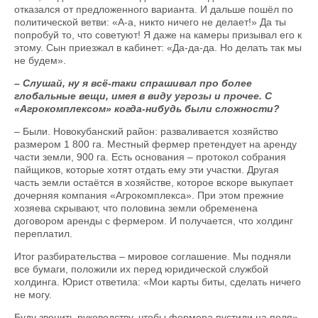
отказался от предложенного варианта. И дальше пошёл по
политической ветви: «А-а, никто ничего не делает!» Да ты
попробуй то, что советуют! Я даже на камеры призывал его к
этому. Сын приезжал в кабинет: «Да-да-да. Но делать так мы
не будем».
– Слушай, ну я всё-таки спрашивал про более
глобальные вещи, имея в виду угрозы и прочее. С
«Агрокомплексом» когда-нибудь были сложности?
– Были. Новокубанский район: разваливается хозяйство
размером 1 800 га. Местный фермер претендует на аренду
части земли, 900 га. Есть основания – протокол собрания
пайщиков, которые хотят отдать ему эти участки. Другая
часть земли остаётся в хозяйстве, которое вскоре выкупает
дочерняя компания «Агрокомплекса». При этом прежние
хозяева скрывают, что половина земли обременена
договором аренды с фермером. И получается, что холдинг
переплатил.
Итог разбирательства – мировое соглашение. Мы подняли
все бумаги, положили их перед юридической службой
холдинга. Юрист ответила: «Мои карты биты, сделать ничего
не могу.
Буду звонить руководству, чтобы фермера пустили на поля».