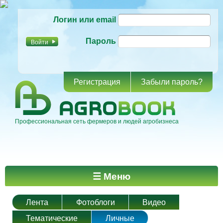
Перейти к
Логин или email
основному
содержанию
Пароль
Регистрация
Забыли пароль?
Профессиональная сеть фермеров и людей агробизнеса
Главное меню
☰ Меню
Лента
Фотоблоги
Видео
Тематические
Личные