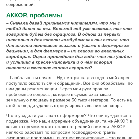
современной.
АККОР, проблемы
– Сначала давай признаемся читателям, что мы с
тобой давно на ты. Восьмой год уже знакомы, так что
говорить будем без официоза. В одном из первых
интервью в должности «омбудс­мена» ты сказал, что
для власти являешься глазами и ушами в фермерском
движении, а для фермеров – их гласом во властных
коридорах. Оцени прошедшие два года: что ты увидел
и услышал в кресле чиновника и о чём говорил
властям в качестве голоса аграриев?
– Глобально ты начал… Ну, смотри: за два года в мой адрес
поступило около тысячи обращений. Все они обработаны, по
ним даны рекомендации. Через мои руки прошли
проблемные вопросы, которые в сумме охватывают
земельную площадь в размере 50 тысяч гектаров. То есть на
этой площади удалось отрегулировать возникшие споры.
Что я увидел и услышал от фермеров? Что они нуждаются в
поддержке. Что наши аграрные объединения, та же АККОР, в
каких-то оргмоментах отстают от реалий времени. АККОР
неплохо работает по вопросам господдержки: гранты,
лизинговые программы, льготное кредитование – это ведь не