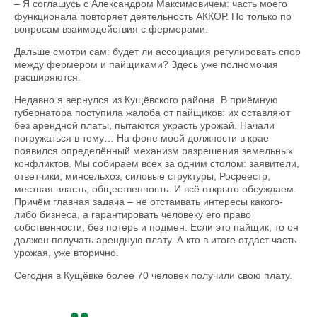
– Я соглашусь с Александром Максимовичем: часть моего
функционала повторяет деятельность АККОР. Но только по
вопросам взаимодействия с фермерами.
Дальше смотри сам: будет ли ассоциация регулировать спор
между фермером и пайщиками? Здесь уже полномочия
расширяются.
Недавно я вернулся из Кущёвского района. В приёмную
губернатора поступила жалоба от пайщиков: их оставляют
без арендной платы, пытаются украсть урожай. Начали
погружаться в тему… На фоне моей должности в крае
появился определённый механизм разрешения земельных
конфликтов. Мы собираем всех за одним столом: заявители,
ответчики, минсельхоз, силовые структуры, Росреестр,
местная власть, общественность. И всё открыто обсуждаем.
Причём главная задача – не отстаивать интересы какого-
либо бизнеса, а гарантировать человеку его право
собственности, без потерь и подмен. Если это пайщик, то он
должен получать арендную плату. А кто в итоге отдаст часть
урожая, уже вторично.
Сегодня в Кущёвке более 70 человек получили свою плату.