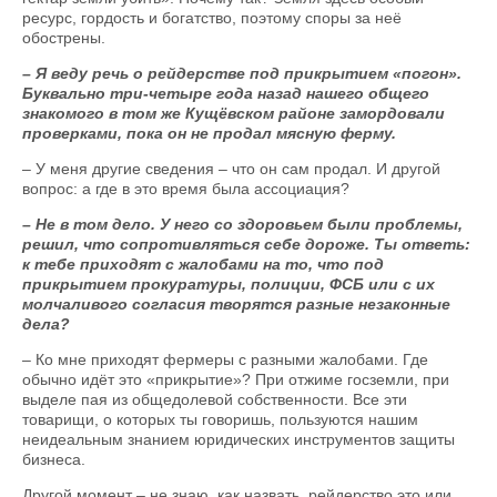
ресурс, гордость и богатство, поэтому споры за неё
обострены.
– Я веду речь о рейдерстве под прикрытием «погон».
Буквально три-четыре года назад нашего общего
знакомого в том же Кущёвском районе замордовали
проверками, пока он не продал мясную ферму.
– У меня другие сведения – что он сам продал. И другой
вопрос: а где в это время была ассоциация?
– Не в том дело. У него со здоровьем были проблемы,
решил, что сопротивляться себе дороже. Ты ответь:
к тебе приходят с жалобами на то, что под
прикрытием прокуратуры, полиции, ФСБ или с их
молчаливого согласия творятся разные незаконные
дела?
– Ко мне приходят фермеры с разными жалобами. Где
обычно идёт это «прикрытие»? При отжиме госземли, при
выделе пая из общедолевой собственности. Все эти
товарищи, о которых ты говоришь, пользуются нашим
неидеальным знанием юридических инструментов защиты
бизнеса.
Другой момент – не знаю, как назвать, рейдерство это или