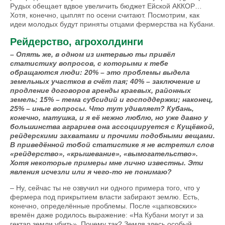
Рудых обещает вдвое увеличить бюджет Ейской АККОР…
Хотя, конечно, цыплят по осени считают. Посмотрим, как
идеи молодых будут приняты отцами фермерства на Кубани.
Рейдерство, агрохолдинги
– Опять же, в одном из интервью ты привёл
статистику вопросов, с которыми к тебе
обращаются люди: 20% – это проблемы выдела
земельных участков в счёт пая; 40% – заключение и
продление договоров аренды краевых, районных
земель; 15% – тема субсидий и господдержки; наконец,
25% – иные вопросы. Что тут удивляет? Кубань,
конечно, матушка, и я её нежно люблю, но уже давно у
большинства аграриев она ассоциируется с Кущёвкой,
рейдерскими захватами и прочими подобными вещами.
В приведённой тобой статистике я не встретил слов
«рейдерство», «крышевание», «вымогательство».
Хотя некоторые примеры мне лично известны. Эти
явления исчезли или я чего-то не понимаю?
– Ну, сейчас ты не озвучил ни одного примера того, что у
фермера под прикрытием власти забирают землю. Есть,
конечно, определённые проблемы. После «цапковских»
времён даже родилось выражение: «На Кубани могут и за
гектар земли убить». Почему так? Земля здесь особый