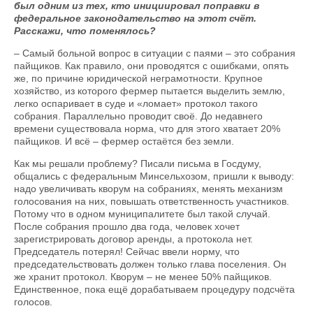
был одним из тех, кто инициировал поправки в
федеральное законодательство на этот счёт.
Расскажи, что поменялось?
– Самый больной вопрос в ситуации с паями – это собрания
пайщиков. Как правило, они проводятся с ошибками, опять
же, по причине юридической неграмотности. Крупное
хозяйство, из которого фермер пытается выделить землю,
легко оспаривает в суде и «ломает» протокол такого
собрания. Параллельно проводит своё. До недавнего
времени существовала норма, что для этого хватает 20%
пайщиков. И всё – фермер остаётся без земли.
Как мы решали проблему? Писали письма в Госдуму,
общались с федеральным Минсельхозом, пришли к выводу:
надо увеличивать кворум на собраниях, менять механизм
голосования на них, повышать ответственность участников.
Потому что в одном муниципалитете был такой случай.
После собрания прошло два года, человек хочет
зарегистрировать договор аренды, а протокола нет.
Председатель потерял! Сейчас ввели норму, что
председательствовать должен только глава поселения. Он
же хранит протокол. Кворум – не менее 50% пайщиков.
Единственное, пока ещё дорабатываем процедуру подсчёта
голосов.