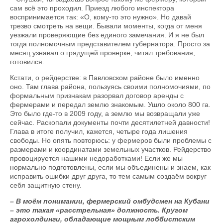
сам всё это проходил. Приезд любого инспектора
воспринимается так: «О, кому-то это нужно». Но давай
трезво смотреть на вещи. Бывали моменты, когда от меня
уезжали проверяющие без единого замечания. И я не был
тогда полномочным представителем губернатора. Просто за
месяц узнавал о грядущей проверке, читал требования,
готовился.
Кстати, о рейдерстве: в Павловском районе было именно
оно. Там глава района, пользуясь своими полномочиями, по
формальным признакам разорвал договор аренды с
фермерами и передал землю знакомым. Ушло около 800 га.
Это было где-то в 2009 году, а землю мы возвращали уже
сейчас. Раскопали документы почти десятилетней давности!
Глава в итоге получил, кажется, четыре года лишения
свободы. Но опять повторюсь: у фермеров были проблемы с
размерами и координатами земельных участков. Рейдерство
провоцируется нашими недоработками! Если же мы
нормально подготовлены, если мы объединены и знаем, как
исправить ошибки друг друга, то тем самым создаём вокруг
себя защитную стену.
– В моём понимании, фермерский омбудсмен на Кубани
– это такая «расстрельная» должность. Кругом
агрохолдинги, обладающие мощным лоббистским