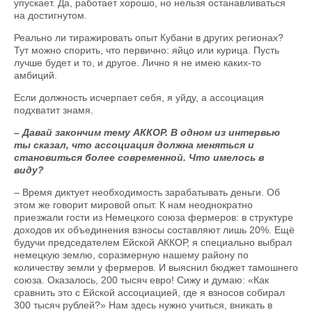
упускает. Да, работает хорошо, но нельзя останавливаться
на достигнутом.
Реально ли тиражировать опыт Кубани в других регионах?
Тут можно спорить, что первично: яйцо или курица. Пусть
лучше будет и то, и другое. Лично я не имею каких-то
амбиций.
Если должность исчерпает себя, я уйду, а ассоциация
подхватит знамя.
– Давай закончим тему АККОР. В одном из интервью
ты сказал, что ассоциация должна меняться и
становиться более современной. Что имелось в
виду?
– Время диктует необходимость зарабатывать деньги. Об
этом же говорит мировой опыт. К нам неоднократно
приезжали гости из Немецкого союза фермеров: в структуре
доходов их объединения взносы составляют лишь 20%. Ещё
будучи председателем Ейской АККОР, я специально выбрал
немецкую землю, соразмерную нашему району по
количеству земли у фермеров. И выяснил бюджет тамошнего
союза. Оказалось, 200 тысяч евро! Сижу и думаю: «Как
сравнить это с Ейской ассоциацией, где я взносов собирал
300 тысяч рублей?» Нам здесь нужно учиться, вникать в