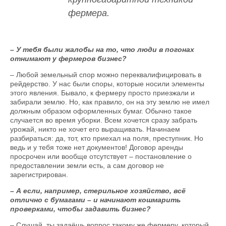
фермера.
– У тебя были жалобы на то, что люди в погонах
отнимают у фермеров бизнес?
– Любой земельный спор можно переквалифицировать в
рейдерство. У нас были споры, которые носили элементы
этого явления. Бывало, к фермеру просто приезжали и
забирали землю. Но, как правило, он на эту землю не имел
должным образом оформленных бумаг. Обычно такое
случается во время уборки. Всем хочется сразу забрать
урожай, никто не хочет его выращивать. Начинаем
разбираться: да, тот, кто приехал на поля, преступник. Но
ведь и у тебя тоже нет документов! Договор аренды
просрочен или вообще отсутствует – постановление о
предоставлении земли есть, а сам договор не
зарегистрирован.
– А если, например, стерильное хозяйство, всё
отлично с бумагами – и начинают кошмарить
проверками, чтобы задавить бизнес?
– Слушай, ты задаёшь вопрос такому же фермеру, который