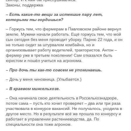
Законы, поддержка
– Есть какие-то вещи за истекшие пару лет,
которыми ты гордишься?
– Горжусь тем, что фермерам в Павловском районе вернул
землю. Мужики начали работать. Ещё горжусь тем, что мой
сын сегодня без меня проводит уборку. Парню 22 года, и он
не только сидит за штурвалом комбайна, но и
организовывает работу водителей, трактористов. Антон –
фермер уже в третьем поколении! Сам отказался быть
юристом и пошёл учиться на агронома.
– Про дочь ты как-то совсем не упоминаешь.
– Дочь у меня чиновница. (Улыбается.)
– В краевом минсельхозе.
– Она начинала свою деятельность в Россельхознадзоре,
потом сама – пусть кто хочет проверяет – два или три раза
участвовала в конкурсе вакансий. Не получалось, уходила в
другое место. Но в результате всё же прошла по конкурсу и
работает в управлении растениеводства, да. По
специальности она тоже агроном.