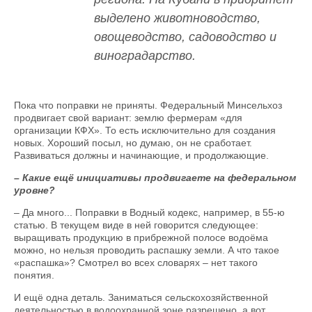
выделено животноводство,
овощеводство, садоводство и
виноградарство.
Пока что поправки не приняты. Федеральный Минсельхоз
продвигает свой вариант: землю фермерам «для
организации КФХ». То есть исключительно для создания
новых. Хороший посыл, но думаю, он не сработает.
Развиваться должны и начинаю­щие, и продолжающие.
– Какие ещё инициативы продвигаете на федеральном
уровне?
– Да много... Поправки в Водный кодекс, например, в 55-ю
статью. В текущем виде в ней говорится следующее:
выращивать продукцию в прибрежной полосе водоёма
можно, но нельзя проводить распашку земли. А что такое
«распашка»? Смотрел во всех словарях – нет такого
понятия.
И ещё одна деталь. Заниматься сельскохозяйственной
деятельностью в водоохранной зоне разрешено, а вот