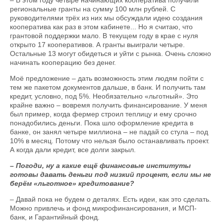
– В этом году четыре начинающих кооператива получили
региональные гранты на сумму 100 млн рублей. С
руководителями трёх из них мы обсуждали идею создания
кооператива как раз в этом кабинете... Но я считаю, что
грантовой поддержки мало. В текущем году в крае с нуля
открыто 17 кооперативов. А гранты выиграли четыре.
Остальные 13 могут обидеться и уйти с рынка. Очень сложно
начинать кооперацию без денег.
Моё предложение – дать возможность этим людям пойти с
тем же пакетом документов дальше, в банк. И получить там
кредит, условно, под 5%. Необязательно «льготный». Это
крайне важно – вовремя получить финансирование. У меня
был пример, когда фермер строил теплицу и ему срочно
понадобились деньги. Пока шло оформление кредита в
банке, он занял четыре миллиона – не падай со стула – под
10% в месяц. Потому что нельзя было останавливать проект.
А когда дали кредит, все долги закрыл.
– Погоди, ну а какие ещё финансовые институты
готовы давать деньги под низкий процент, если мы не
берём «льготное» кредитование?
– Давай пока не будем о деталях. Есть идеи, как это сделать.
Можно привлечь и фонд микрофинансирования, и МСП-
банк, и Гарантийный фонд.