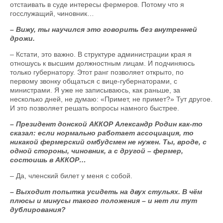
отстаивать в суде интересы фермеров. Потому что я
госслужащий, чиновник…
– Вижу, ты научился это говорить без внутренней
дрожи.
– Кстати, это важно. В структуре администрации края я
отношусь к высшим должностным лицам. И подчиняюсь
только губернатору. Этот ранг позволяет открыто, по
первому звонку общаться с вице-губернаторами, с
министрами. Я уже не записываюсь, как раньше, за
несколько дней, не думаю: «Примет, не примет?» Тут другое.
И это позволяет решать вопросы намного быстрее.
– Президент донской АККОР Александр Родин как-то
сказал: если нормально работает ассоциация, то
никакой фермерский омбудсмен не нужен. Ты, вроде, с
одной стороны, чиновник, а с другой – фермер,
состоишь в АККОР…
– Да, членский билет у меня с собой.
– Выходит попытка усидеть на двух стульях. В чём
плюсы и минусы такого положения – и нет ли тут
дублирования?