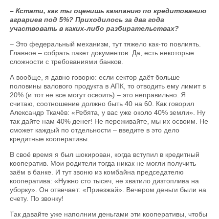
– Кстати, как ты оценишь кампанию по кредитованию
аграриев под 5%? Приходилось за два года
участвовать в каких-либо разбирательствах?
– Это федеральный механизм, тут тяжело как-то повлиять.
Главное – собрать пакет документов. Да, есть некоторые
сложности с требованиями банков.
А вообще, я давно говорю: если сектор даёт больше
половины валового продукта в АПК, то отводить ему лимит в
20% (и тот не все могут освоить) – это неправильно. Я
считаю, соотношение должно быть 40 на 60. Как говорил
Александр Ткачёв: «Ребята, у вас уже около 40% земли». Ну
так дайте нам 40% денег! Не переживайте, мы их освоим. Не
сможет каждый по отдельности – введите в это дело
кредитные кооперативы.
В своё время я был шокирован, когда вступил в кредитный
кооператив. Мои родители тогда никак не могли получить
заём в банке. И тут звоню из комбайна председателю
кооператива: «Нужно сто тысяч, не хватило дизтоплива на
уборку». Он отвечает: «Приезжай». Вечером деньги были на
счету. По звонку!
Так давайте уже наполним деньгами эти кооперативы, чтобы