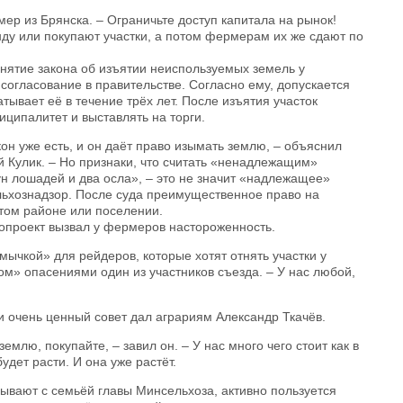
мер из Брянска. – Ограничьте доступ капитала на рынок!
нду или покупают участки, а потом фермерам их же сдают по
инятие закона об изъятии неиспользуемых земель у
согласование в правительстве. Согласно ему, допускается
тывает её в течение трёх лет. После изъятия участок
иципалитет и выставлять на торги.
кон уже есть, и он даёт право изымать землю, – объяснил
 Кулик. – Но признаки, что считать «ненадлежащим»
н лошадей и два осла», – это не значит «надлежащее»
льхознадзор. После суда преимущественное право на
этом районе или поселении.
нопроект вызвал у фермеров настороженность.
тмычкой» для рейдеров, которые хотят отнять участки у
м» опасениями один из участников съезда. – У нас любой,
.
и очень ценный совет дал аграриям Александр Ткачёв.
емлю, покупайте, – завил он. – У нас много чего стоит как в
удет расти. И она уже растёт.
ывают с семьёй главы Минсельхоза, активно пользуется