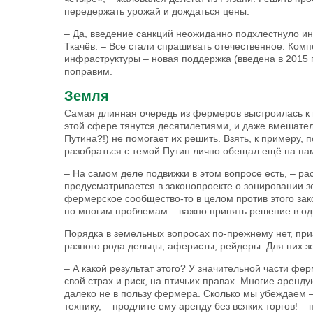
передержать урожай и дождаться цены.
– Да, введение санкций неожиданно подхлестнуло инт
Ткачёв. – Все стали спрашивать оте­чественное. Ком
инфраструктуры – новая поддержка (введена в 2015 г
поправим.
Земля
Самая длинная очередь из фермеров выстроилась к м
этой сфере тянутся десятилетиями, и даже вмешател
Путина?!) не помогает их решить. Взять, к примеру,
разобраться с темой Путин лично обещал ещё на пам
– На самом деле подвижки в этом вопросе есть, – ра
преду­сматривается в законопроекте о зонировании з
фермерское сообщество-то в целом против этого зак
по многим проблемам – важно принять решение в одн
Порядка в земельных вопросах по-прежнему нет, при
разного рода дельцы, аферисты, рейдеры. Для них зе
– А какой результат этого? У значительной части фе
свой страх и риск, на птичьих правах. Многие аренду
далеко не в пользу фермера. Сколько мы убеждаем 
технику, – продлите ему аренду без всяких торгов! –