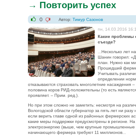
→ Повторить успех
0
Автор:
Тимур Сазонов
-1
+1
пн, 14.03.2016 16:
Какие проблемы 
съезде?
...Несколько лет 
Шанин говорил: «Д
план. Нужно как м
Прошедший фермер
Учитывать различи
определении норм 
отказываются страховать многолетние насаждения – п
половина коров РИД-положительны (то есть являются
проявляет. – Прим. ред.).
Но при этом сложно не заметить: несмотря на разли
Вологодской области губернатор за пять лет ни разу
если верить главе одной из районных фермерских ас
какие меры поддержки предусмотрены в регионе. Н
электроэнергию (выше, чем крупные промышленные пр
начинающего фермера требуют 11 миллионов...