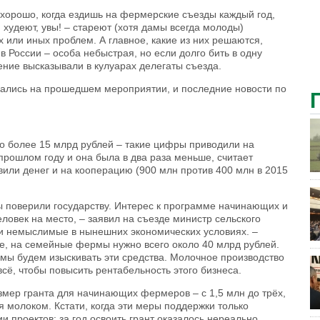
хорошо, когда ездишь на фермерские съезды каждый год,
, худеют, увы! – стареют (хотя дамы всегда молоды)
х или иных проблем. А главное, какие из них решаются,
 в России – особа небыстрая, но если долго бить в одну
нение высказывали в кулуарах делегаты съезда.
ались на прошедшем мероприятии, и последние новости по
о более 15 млрд рублей – такие цифры приводили на
прошлом году и она была в два раза меньше, считает
или денег и на кооперацию (900 млн против 400 млн в 2015
 поверили государству. Интерес к программе начинающих и
ловек на место, – заявил на съезде министр сельского
ти немыслимые в нынешних экономических условиях. –
ве, на семейные фермы нужно всего около 40 млрд рублей.
ы будем изыскивать эти средства. Молочное производство
всё, чтобы повысить рентабельность этого бизнеса.
азмер гранта для начинающих фермеров – с 1,5 млн до трёх,
ся молоком. Кстати, когда эти меры поддержки только
и проектов: за год освоить грант оказалось нереально.