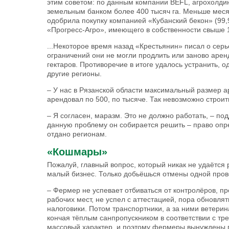
этим советом: по данным компании BEFL, агрохолдин
земельным банком более 400 тысяч га. Меньше меся
одобрила покупку компанией «Кубанский бекон» (99,
«Прогресс-Агро», имеющего в собственности свыше 1
...Некоторое время назад «Крестьянин» писал о серь
ограничений они не могли продлить или заново аре
гектаров. Противоречие в итоге удалось устранить, 
другие регионы.
– У нас в Рязанской области максимальный размер а
арендовал по 500, по тысяче. Так невозможно строи
– Я согласен, маразм. Это не должно работать, – по
данную проблему он собирается решить – право опр
отдано регионам.
«Кошмары»
Пожалуй, главный вопрос, который никак не удаётс
малый бизнес. Только добьёшься отмены одной пров
– Фермер не успевает отбиваться от контролёров, п
рабочих мест, не успел с аттестацией, пора обновлят
налоговики. Потом транспортники, а за ними ветерин
кончая тёплым санпропускником в соответствии с тр
массовый характер, и поэтому фермеры вынуждены пе