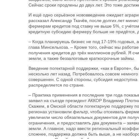
Сейчас сроки продлены до двух лет. Это тоже достиж
И ещё одно серьёзное нововведение ожидает аграриев
рассказал Александр Ткачёв, после долгих лет мини
фермерам кредитов под ставку не выше 5%, с учёто
кредитную субсидию фермеру больше не придётся, де
– Когда планируешь бизнес не под 17-19% годовых, а
глава Минсельхоза. – Кроме того, сейчас мы работ
получения кредитов до трёх миллионов рублей. Я сч
земли, а также беззалоговые кратко­срочные займы.
Введение погектарной поддержки, «как в Европе», б
несколько лет назад. Потребовалось совсем немного
совершенен. С одной стороны, субсидия недоступна 
распределяется по стране.
– Практика применения в последние три года показ
заявил на съезде президент АККОР Владимир Плотник
Скажем, в Омской области погектарную поддержку по
регионах установили фильтр, чтобы отсеивать ферме
увеличили число обязательных документов для получе
ограничения, и предоставлять два документа – заяв
земли. А главное, надо ввести региональный коэффи
сложнее, поддержка должна быть выше, а не наоборо