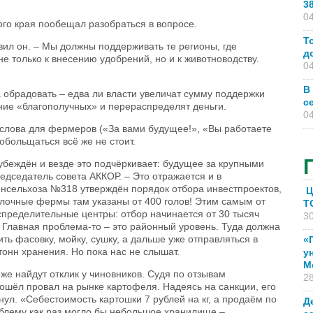
3
04
го края пообещал разобраться в вопросе.
Т
вил он. – Мы должны поддерживать те регионы, где
д
е только к внесению удобрений, но и к животноводству.
04
В
 обрадовать – едва ли власти увеличат сумму поддержки
с
ние «благополучных» и перераспределят деньги.
04
 слова для фермеров («За вами будущее!», «Вы работаете
обольщаться всё же не стоит.
 убеждён и везде это подчёркивает: будущее за крупными
седатель совета АККОР. – Это отражается и в
нсельхоза №318 утверждён порядок отбора инвестпроектов,
Ц
олочные фермы там указаны от 400 голов! Этим самым от
T
пределительные центры: отбор начинается от 30 тысяч
30
! Главная проблема-то – это районный уровень. Туда должна
ть фасовку, мойку, сушку, а дальше уже отправляться в
«
тонн хранения. Но пока нас не слышат.
у
М
же найдут отклик у чиновников. Судя по отзывам
28
зошёл провал на рынке картофеля. Надеясь на санкции, его
ул. «Себестоимость картошки 7 рублей на кг, а продаём по
Д
облему как раз могло бы небольшое хранилище –