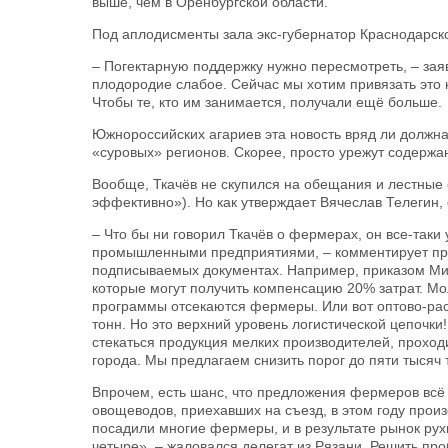
выше, чем в Оренбургской области.
Под аплодисменты зала экс-губернатор Краснодарско
– Погектарную поддержку нужно пересмотреть, – зая
плодородие слабое. Сейчас мы хотим привязать это н
Чтобы те, кто им занимается, получали ещё больше.
Южнороссийских агариев эта новость вряд ли должна
«суровых» регионов. Скорее, просто урежут содержа
Вообще, Ткачёв не скупился на обещания и лестные
эффективно»). Но как утверждает Вячеслав Телегин, 
– Что бы ни говорил Ткачёв о фермерах, он все-таки
промышленными предприятиями, – комментирует пред
подписываемых документах. Например, приказом Ми
которые могут получить компенсацию 20% затрат. М
программы отсекаются фермеры. Или вот оптово-рас
тонн. Но это верхний уровень логистической цепочки
стекаться продукция мелких производителей, проходи
города. Мы предлагаем снизить порог до пяти тысяч 
Впрочем, есть шанс, что предложения фермеров всё 
овощеводов, приехавших на съезд, в этом году прои
посадили многие фермеры, и в результате рынок рухн
четыре», – жаловался делегат из Рязани. Решить пр