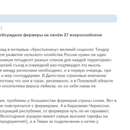
11
обсуждали фермеры на своём 27 всероссийском
назад в интервью «Крестьянину» великий социолог Теодор
ля развития сельского хозяйства России нужен не один
инимум пятьдесят разных планов для каждой территории».
ский съезд в очередной раз подтвердил эту мысль.
я между регионами необходимо, и в первую очередь, при
и мер господдержки. В Дагестане страховые компании
отому что они в горах, рискованно; а в Псковской области
 носителями вируса лейкоза, но он себя никак не
чия, проблемы у большинства фермеров страны схожи. Вот в
 не повстречался с фермерами. А в Карачаево-Черкессии,
социаций республики, от фермеров чуть ли не скрывают,
а Вологодчине аграрии имеют самые высокие тарифы на
едприятия!), а в Твери за подключение к сетям у