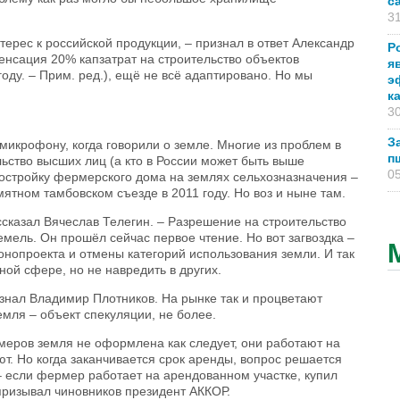
с
31
ерес к российской продукции, – признал в ответ Александр
Р
пенсация 20% капзатрат на строительство объектов
я
оду. – Прим. ред.), ещё не всё адаптировано. Но мы
э
к
30
З
икрофону, когда говорили о земле. Многие из проблем в
п
ьство высших лиц (а кто в России может быть выше
05
 постройку фермерского дома на землях сельхозназначения –
ятном тамбовском съезде в 2011 году. Но воз и ныне там.
ссказал Вячеслав Телегин. – Разрешение на строительство
емель. Он прошёл сейчас первое чтение. Но вот загвоздка –
онопроекта и отмены категорий использования земли. И так
ой сфере, но не навредить в других.
знал Владимир Плотников. На рынке так и процветают
мля – объект спекуляции, не более.
рмеров земля не оформлена как следует, они работают на
ют. Но когда заканчивается срок аренды, вопрос решается
– если фермер работает на арендованном участке, купил
 призывал чиновников президент АККОР.