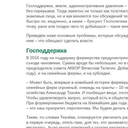
Господдержка, земля, административное давление – 
без перерывов. Тогда заметно не только как толстеют
знакомые лица, но и как меняется тон обсуждений те
быстро ли, медленно, а какие – буксуют. Госполитика
точку, рано или поздно чего-то добьёшься – такое м
Приведём ниже основные проблемы, которые обсужд
ним – что обещают сделать власти.
Господдержка
В 2016 году на поддержку фермерства предусмотрен
съезде чиновники. Сумма вроде бы небольшая, но в 
председатель совета АККОР Вячеслав Телегин. Добав
году), и на семейные фермы, и на субсидии.
– Может быть, впервые в новейшей истории фермеры
семейных ферм огромный, очередь на гранты – 10 че
хозяйства Александр Ткачёв. И пообещал вещи, поч
Чтобы удовлетворить запрос, который есть в общест
При формировании бюджета на ближайшие два года м
– это наш приоритет, перспектива. Мы будем делать 
Также, по словам Ткачёва, планируется увеличить р
в первую очередь, опять-таки, для тех, кто занимает
вводились, было много претензий к срокам реализаци