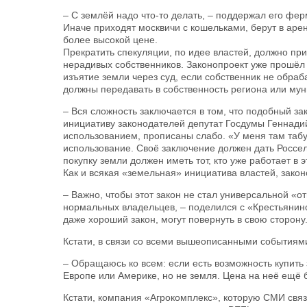
– С землёй надо что-то делать, – поддержал его фер
Иначе приходят москвичи с кошельками, берут в аре
более высокой цене.
Прекратить спекуляции, по идее властей, должно пр
нерадивых собственников. Законопроект уже прошёл 
изъятие земли через суд, если собственник не обраба
должны передавать в собственность региона или мун
– Вся сложность заключается в том, что подобный за
инициативу законодателей депутат Госдумы Геннадий
использованием, прописаны слабо. «У меня там табу
использование. Своё заключение должен дать Россе
покупку земли должен иметь тот, кто уже работает в 
Как и всякая «земельная» инициатива властей, зако
– Важно, чтобы этот закон не стал универсальной «о
нормальных владельцев, – поделился с «Крестьянино
даже хороший закон, могут повернуть в свою сторону
Кстати, в связи со всеми вышеописанными событиям
– Обращаюсь ко всем: если есть возможность купить з
Европе или Америке, но не земля. Цена на неё ещё б
Кстати, компания «Агрокомплекс», которую СМИ связ