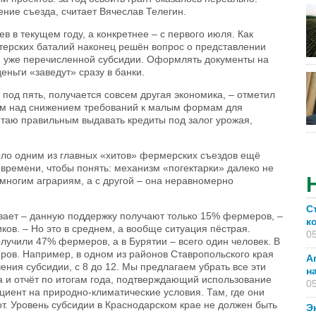
ение съезда, считает Вячеслав Телегин.
 в текущем году, а конкретнее – с первого июля. Как
стерских баталий наконец решён вопрос о представлении
м уже перечисленной субсидии. Оформлять документы на
ньги «заведут» сразу в банки.
 под пять, получается совсем другая экономика, – отметил
аем над снижением требований к малым формам для
итаю правильным выдавать кредиты под залог урожая,
ыло одним из главных «хитов» фермерских съездов ещё
 времени, чтобы понять: механизм «погектарки» далеко не
многим аграриям, а с другой – она неравномерно
С
ывает – данную поддержку получают только 15% фермеров, –
к
ов. – Но это в среднем, а вообще ситуация пёстрая.
05
лучили 47% фермеров, а в Бурятии – всего один человек. В
ров. Например, в одном из районов Ставропольского края
А
ния субсидии, с 8 до 12. Мы предлагаем убрать все эти
н
ка и отчёт по итогам года, подтверждающий использование
05
циент на природно-климатические условия. Там, где они
т. Уровень субсидии в Краснодарском крае не должен быть
Э