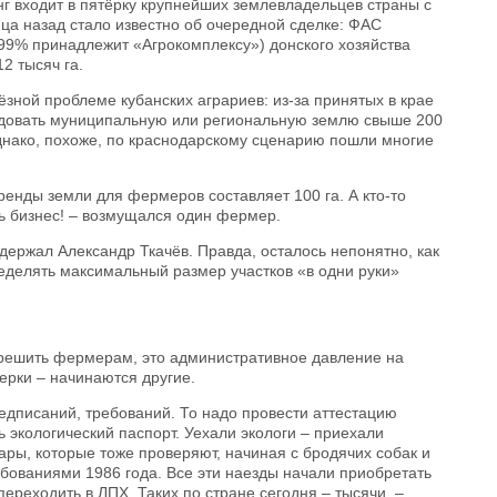
г входит в пятёрку крупнейших землевладельцев страны с
ца назад стало известно об очередной сделке: ФАС
99% принадлежит «Агрокомплексу») донского хозяйства
2 тысяч га.
ёзной проблеме кубанских аграриев: из-за принятых в крае
ндовать муниципальную или региональную землю свыше 200
однако, похоже, по краснодарскому сценарию пошли многие
ренды земли для фермеров составляет 100 га. А кто-то
ть бизнес! – возмущался один фермер.
ддержал Александр Ткачёв. Правда, осталось непонятно, как
еделять максимальный размер участков «в одни руки»
я решить фермерам, это административное давление на
ерки – начинаются другие.
редписаний, требований. То надо провести аттестацию
ь экологический паспорт. Уехали экологи – приехали
ары, которые тоже проверяют, начиная с бродячих собак и
ебованиями 1986 года. Все эти наезды начали приобретать
реходить в ЛПХ. Таких по стране сегодня – тысячи, –