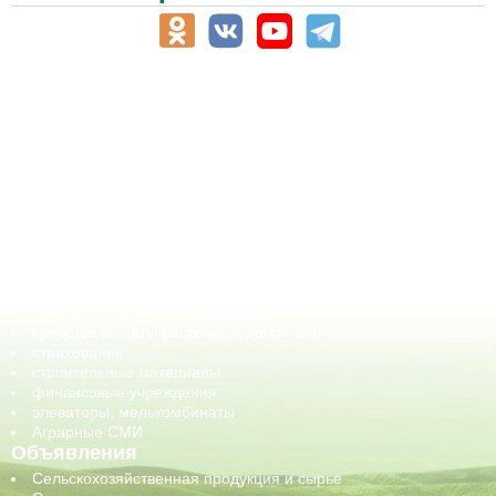
АПК-Каталог
АПК-органы управления
ветеринарные препараты, ветеринарные учреждения
ГСМ, биотопливо
корма, добавки для животных
оборудование для АПК, промышленное, весовое
обучение
сельхозпроизводители / сельхозпредприятия
сельхозтехника, запчасти
семена, посадочные материалы
средства защиты растений, удобрения
страхование
строительные материалы
финансовые учреждения
элеваторы, мелькомбинаты
Аграрные СМИ
Объявления
Сельскохозяйственная продукция и сырье