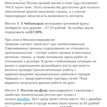
Минсельхоза России урожай гречки в этом году составляет
744,6 тысяч тонн. Этого количества достаточно для полного
обеспечения крупой населения страны, а с учетом
переходящих запасов есть возможность экспорта.
Место 4.
В
Чебоксарах
килограмм гречневой крупы
обойдется чуть дороже – 67,23 рублей. За ноябрь крупа
подорожала на
117,50%
.
При этом в Минэкономразвития
Чувашии считают такой рост цен необоснованным.
Озвучиваемые причины подорожания не отличаются
оригинальностью – потеря нового урожая в некоторых
регионах страны, а также понижение курса рубля по
отношению к доллару. В целях стабилизации ситуации на
рынке и недопущения дальнейшего роста цен власти
региона проводят разъяснительную работу с
администрациями муниципальных районов и городов
Чувашии и с представителями торговых сетей. Пока
видимого результата данная работа не дает.
Место 5.
Ростов-на-Дону
присоединился к регионам с
наиболее значительным ростом цен только к
началу
декабря
. Зато сразу занял пятое место. На 1 декабря
килограмм гречки в городе можно было купить за 65 рублей