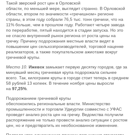
Такой зверский рост цен в Орловской
области, по меньшей мере, выглядит странно. В Орловской
области, втором по значимости «гречишном» регионе
страны, в этом году собрали 76,5 тыс. тонн гречихи, что на
11% больше, чем в прошлом году. Работают четыре завода
по переработке, пятый находится в стадии запуска. Но это
не спасло внутренний рынок региона от роста цены на
гречку. Причину подорожания местные власти видят в
повышении цен сельхозпроизводителей, торговой наценке
реализаторов, а также покупательском ажиотаже вокруг
гречневой крупы.
Место 10.
Ижевск
замыкает первую десятку городов, где за
минувший месяц гречневая крупа подорожала сильнее
всего. Так, килограмм крупы в городе стоит теперь в среднем
58 рублей 13 копеек. В течение ноября цены выросли
на
97,25%
.
Подорожанием гречневой крупы
обеспокоились региональные власти. Министерство
промышленности и торговли Удмуртии совместно с УФАС
проведет анализ роста цен на гречку. Ведомства получили
распоряжение не только провести анализ ситуации с ростом
цен, но и предотвратить их необоснованное изменение.