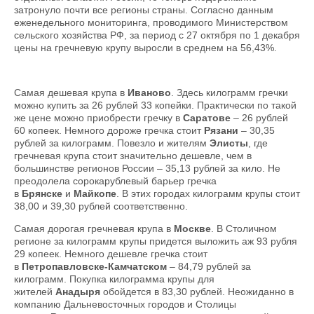
затронуло почти все регионы страны. Согласно данным
еженедельного мониторинга, проводимого Министерством
сельского хозяйства РФ, за период с 27 октября по 1 декабря
цены на гречневую крупу выросли в среднем на 56,43%.
Самая дешевая крупа в
Иваново
. Здесь килограмм гречки
можно купить за 26 рублей 33 копейки. Практически по такой
же цене можно приобрести гречку в
Саратове
– 26 рублей
60 копеек. Немного дороже гречка стоит
Рязани
– 30,35
рублей за килограмм. Повезло и жителям
Элисты
, где
гречневая крупа стоит значительно дешевле, чем в
большинстве регионов России – 35,13 рублей за кило. Не
преодолела сорокарублевый барьер гречка
в
Брянске
и
Майкопе
. В этих городах килограмм крупы стоит
38,00 и 39,30 рублей соответственно.
Самая дорогая гречневая крупа в
Москве
. В Столичном
регионе за килограмм крупы придется выложить аж 93 рубля
29 копеек. Немного дешевле гречка стоит
в
Петропавловске-Камчатском
– 84,79 рублей за
килограмм. Покупка килограмма крупы для
жителей
Анадыря
обойдется в 83,30 рублей. Неожиданно в
компанию Дальневосточных городов и Столицы