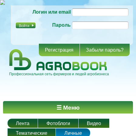
Перейти к
Логин или email
основному
содержанию
Пароль
Регистрация
Забыли пароль?
Профессиональная сеть фермеров и людей агробизнеса
Главное меню
☰ Меню
Лента
Фотоблоги
Видео
Тематические
Личные