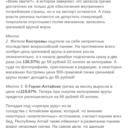
«Всем хватит!», в котором заверяют, что запасов гречки
достаточно не только для обеспечения внутреннего
потребления страны, но и на экспорт останется. А пока
власти региона пытаются не допустить спекуляций,
покупатели опустошают полки магазинов, запасаясь
гречневой крупой впрок.
Место
2.
Жители
Костромы
ощутили на себе неприятные
последствия всероссийской паники. На протяжении всего
ноября цена гречневой крупы в регионе росла
незначительно, а к началу декабря подскочила сразу в два
раза (на
130,57%
) до 58 рублей 22 копеек за килограмм. А
судя по фотографиям, присланным в редакцию, в некоторых
магазинах Костромы цена 900-грамовой пачки гречневой
крупы может доходить до 85 рублей!
Место 3.
В
Горно-Алтайске
гречка за месяц выросла в
цене на
119,67%
. Теперь при покупке килограмма крупы
придется раскошелиться на 66 рублей 45 копеек.
Попадая под «горячую руку» из-за
соседства с Алтайским краем, который, по мнению
некоторых «компетентных» источников, считают корнем всех
бед, Республику Алтай также обвиняют в разжигании паники
вокруг неурожая гречки. На самом деле, по данным