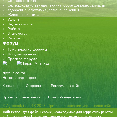
Сельхоз техника
Сельскохозяйственная техника, оборудование, запчасти
Удобрения, агрохимия, семена, саженцы
Животные и птица
Услуги
Недвижимость
Работа
Знакомства
Разное
Форум
Тематические форумы
Форумы проекта
Правила форума
Друзья сайта
Новости партнеров
Контакты
О проекте
Реклама на сайте
Правила пользования
Правообладателям
© Agrobook.ru 2013-2023. При использовании материалов сайта
активная ссылка на публикацию обязательна.
Сайт использует файлы cookie, необходимые для корректной работы
344000, Ростов-на-Дону, ул. Города Волос, д.6, 8 этаж, офис 803
сайта, и сервисы Яндекс-метрики, используемые для анализа