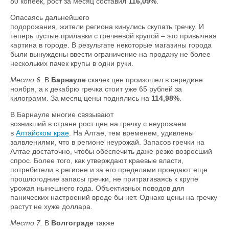
80 копеек, рост за месяц составил
116,09%
.
Опасаясь дальнейшего
подорожания, жители региона кинулись скупать гречку. И
теперь пустые прилавки с гречневой крупой – это привычная
картина в городе. В результате некоторые магазины города
были вынуждены ввести ограничение на продажу не более
нескольких пачек крупы в одни руки.
Место 6.
В
Барнауле
скачек цен произошел в середине
ноября, а к декабрю гречка стоит уже 65 рублей за
килограмм. За месяц цены поднялись на
114,98%
.
В Барнауле многие связывают
возникший в стране рост цен на гречку с неурожаем
в
Алтайском крае
. На Алтае, тем временем, удивлены
заявлениями, что в регионе неурожай. Запасов гречки на
Алтае достаточно, чтобы обеспечить даже резко возросший
спрос. Более того, как утверждают краевые власти,
потребители в регионе и за его пределами проедают еще
прошлогодние запасы гречки, не притрагиваясь к крупе
урожая нынешнего года. Объективных поводов для
панических настроений вроде бы нет. Однако цены на гречку
растут не хуже доллара.
Место 7.
В
Волгограде
также