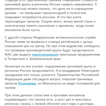
Подводя итог, однозначную причину повышения стоимости
гречневой крупы в регионах России назвать невозможно. С
уверенностью можно сказать, что дело не в сокращении
урожая – он превышает прошлогодний и полностью
покрывает потребности россиян. И это без учета
переходящих запасов. Скорее всего, всему виной слухи и
генетическая память населения о временах, когда полки
магазинов были пусты.
С другой стороны Федеральная антимонопольная служба
России также не выявила и сговора ретейлеров с целью
повышения цен на гречку. Но при этом ведомство сообщило,
что проверки производителей крупы будут продолжаться.
ФАС уже выдало
предупреждения
некоторым предприятиям
в Татарстане и Забайкальском крае.
Несмотря на все усилия, подорожание гречневой крупы в
регионах России продолжается. А в преддверие Новогодних
праздников оно только усилится. Правительство Российской
Федерации даже обсуждало вопрос открытия гречневых
запасов
Росрезерва
, но Минсельхоз не видит оснований для
паники.
При этом данные статистики и прилавки магазинов
подтверждают, что паника есть, и рост цен в некоторых
регионах страны с лихвой обгоняет рост евро и доллара.