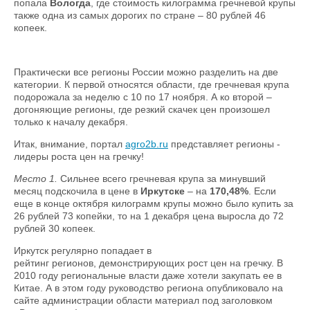
попала
Вологда
, где стоимость килограмма гречневой крупы
также одна из самых дорогих по стране – 80 рублей 46
копеек.
Практически все регионы России можно разделить на две
категории. К первой относятся области, где гречневая крупа
подорожала за неделю с 10 по 17 ноября. А ко второй –
догоняющие регионы, где резкий скачек цен произошел
только к началу декабря.
Итак, внимание, портал
agro2b.ru
представляет регионы -
лидеры роста цен на гречку!
Место 1.
Сильнее всего гречневая крупа за минувший
месяц подскочила в цене в
Иркутске
– на
170,48%
. Если
еще в конце октября килограмм крупы можно было купить за
26 рублей 73 копейки, то на 1 декабря цена выросла до 72
рублей 30 копеек.
Иркутск регулярно попадает в
рейтинг регионов, демонстрирующих рост цен на гречку. В
2010 году региональные власти даже хотели закупать ее в
Китае. А в этом году руководство региона опубликовало на
сайте администрации области материал под заголовком