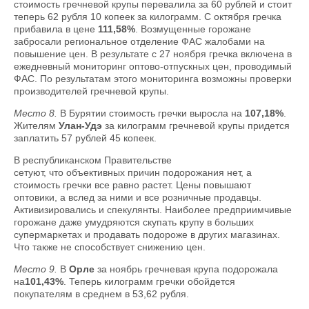
стоимость гречневой крупы перевалила за 60 рублей и стоит
теперь 62 рубля 10 копеек за килограмм. С октября гречка
прибавила в цене
111,58%
. Возмущенные горожане
забросали региональное отделение ФАС жалобами на
повышение цен. В результате с 27 ноября гречка включена в
ежедневный мониторинг оптово-отпускных цен, проводимый
ФАС. По результатам этого мониторинга возможны проверки
производителей гречневой крупы.
Место 8.
В Бурятии стоимость гречки выросла на
107,18%
.
Жителям
Улан-Удэ
за килограмм гречневой крупы придется
заплатить 57 рублей 45 копеек.
В республиканском Правительстве
сетуют, что объективных причин подорожания нет, а
стоимость гречки все равно растет. Цены повышают
оптовики, а вслед за ними и все розничные продавцы.
Активизировались и спекулянты. Наиболее предприимчивые
горожане даже умудряются скупать крупу в больших
супермаркетах и продавать подороже в других магазинах.
Что также не способствует снижению цен.
Место 9.
В
Орле
за ноябрь гречневая крупа подорожала
на
101,43%
. Теперь килограмм гречки обойдется
покупателям в среднем в 53,62 рубля.