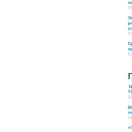
п
07
Э
р
у
07
П
п
07
Ц
T
30
Д
с
31
«