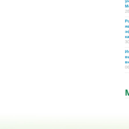
у
М
28
Р
я
э
к
30
И
в
в
06