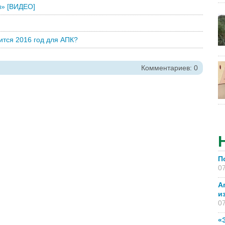
ы» [ВИДЕО]
ится 2016 год для АПК?
Комментариев: 0
П
07
А
и
07
«