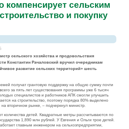
о компенсирует сельским
 строительство и покупку
5
нистр сельского хозяйства и продовольствия
сти Константин Рачаловский вручил очередникам
йчивое развитие сельских территорий» шесть
 семей получат грантовую поддержку на общую сумму почти
 всего за пять лет существования программы уже 6 тысяч
лодых специалистов и работников АПК смогли улучшить
ается на строительство, поэтому порядка 80% выделено
я на вторичном рынке, – подчеркнул министр.
от количества детей. Квадратные метры рассчитываются по
ударства 1,890 млн рублей. У Евгения и Ольги трое детей.
работает главным инженером на сельхозпредприятии,