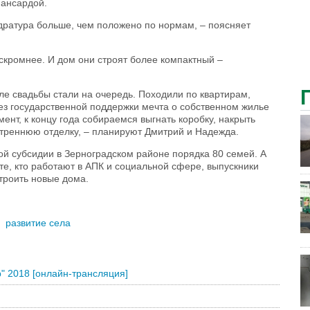
мансардой.
дратура больше, чем положено по нормам, – поясняет
скромнее. И дом они строят более компактный –
ле свадьбы стали на очередь. Походили по квартирам,
Без государственной поддержки мечта о собственном жилье
ент, к концу года собираемся выгнать коробку, накрыть
нутреннюю отделку, – планируют Дмитрий и Надежда.
й субсидии в Зерноградском районе порядка 80 семей. А
 те, кто работают в АПК и социальной сфере, выпускники
строить новые дома.
м
развитие села
" 2018 [онлайн-трансляция]