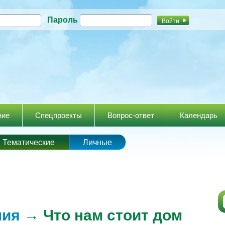
Перейти к
Пароль
основному
содержанию
ние
Спецпроекты
Вопрос-ответ
Календарь
Тематические
Личные
ния
→ Что нам стоит дом