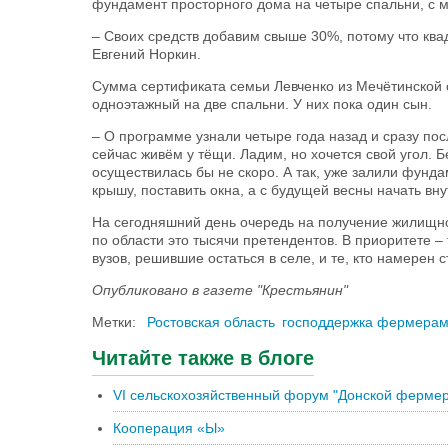
фундамент просторного дома на четыре спальни, с 
– Своих средств добавим свыше 30%, потому что ква
Евгений Норкин.
Сумма сертификата семьи Левченко из Мечётинской 
одноэтажный на две спальни. У них пока один сын.
– О программе узнали четыре года назад и сразу пос
сейчас живём у тёщи. Ладим, но хочется свой угол. 
осуществилась бы не скоро. А так, уже залили фундам
крышу, поставить окна, а с будущей весны начать в
На сегодняшний день очередь на получение жилищно
по области это тысячи претендентов. В приоритете –
вузов, решившие остаться в селе, и те, кто намерен 
Опубликовано в газете "Крестьянин"
Метки:
Ростовская область
господдержка фермера
Читайте также в блоге
VI сельскохозяйственный форум "Донской фермер
Кооперация «Ы»