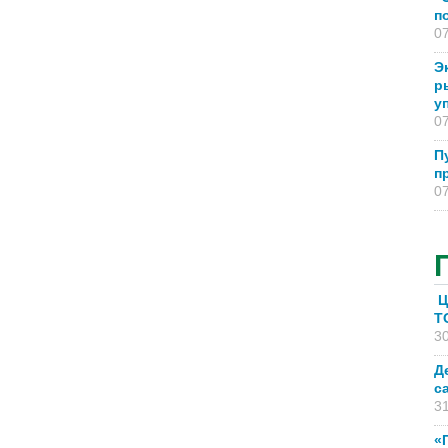
п
07
Э
р
у
07
П
п
07
Ц
T
30
Д
с
31
«