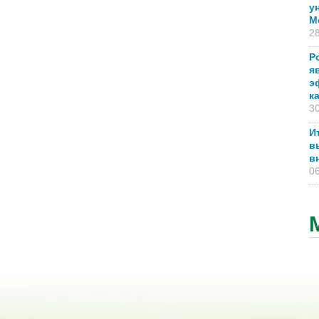
у
М
28
Р
я
э
к
30
И
в
в
06