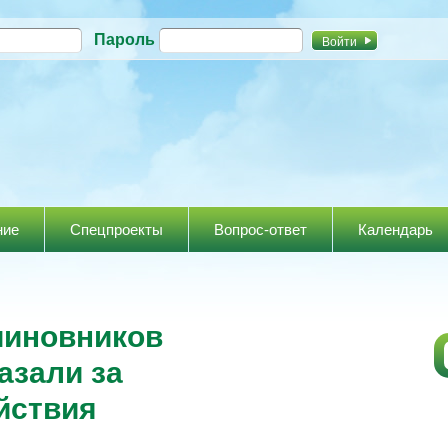
Перейти к
Пароль
основному
содержанию
ние
Спецпроекты
Вопрос-ответ
Календарь
чиновников
азали за
йствия