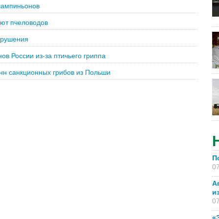
 шампиньонов
ают пчеловодов
арушения
ов России из-за птичьего гриппа
онн санкционных грибов из Польши
П
07
А
и
07
«