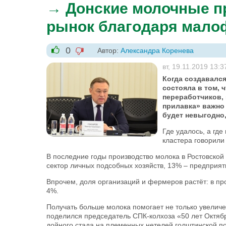
→ Донские молочные п
рынок благодаря мало
0
Автор:
Александра Коренева
-1
+1
вт, 19.11.2019 13:3
Когда создавался
состояла в том, 
переработчиков,
прилавка» важно 
будет невыгодно,
Где удалось, а где
кластера говорили
В последние годы производство молока в Ростовской 
сектор личных подсобных хозяйств, 13% – предприят
Впрочем, доля организаций и фермеров растёт: в пр
4%.
Получать больше молока помогает не только увеличе
поделился председатель СПК-колхоза «50 лет Октяб
дойного стада на племенных нетелей голштинской по