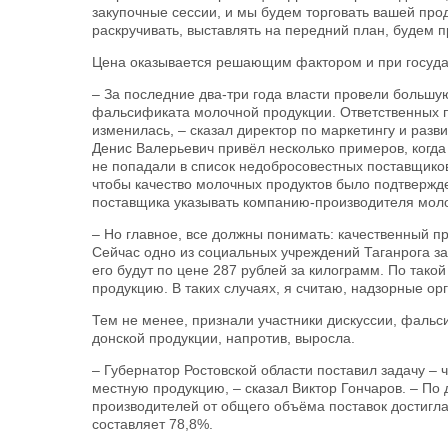
закупочные сессии, и мы будем торговать вашей прод
раскручивать, выставлять на передний план, будем 
Цена оказывается решающим фактором и при госуда
– За последние два-три года власти провели больш
фальсификата молочной продукции. Ответственных п
изменилась, – сказал директор по маркетингу и ра
Денис Валерьевич привёл несколько примеров, ког
не попадали в список недобросовестных поставщиков
чтобы качество молочных продуктов было подтвержд
поставщика указывать компанию-производителя моло
– Но главное, все должны понимать: качественный пр
Сейчас одно из социальных учреждений Таганрога за
его будут по цене 287 рублей за килограмм. По тако
продукцию. В таких случаях, я считаю, надзорные о
Тем не менее, признали участники дискуссии, фальс
донской продукции, напротив, выросла.
– Губернатор Ростовской области поставил задачу – 
местную продукцию, – сказал Виктор Гончаров. – По 
производителей от общего объёма поставок достигла
составляет 78,8%.