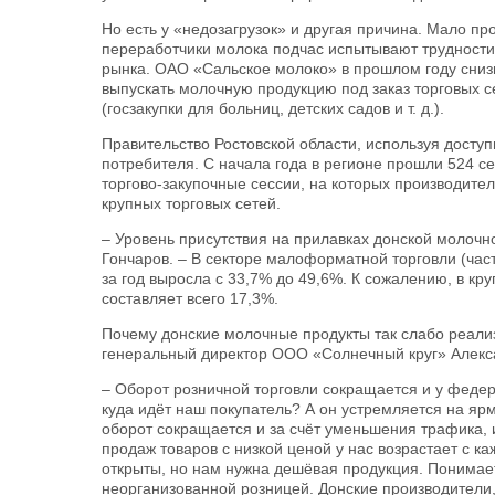
Но есть у «недозагрузок» и другая причина. Мало пр
переработчики молока подчас испытывают трудности
рынка. ОАО «Сальское молоко» в прошлом году сниз
выпускать молочную продукцию под заказ торговых 
(госзакупки для больниц, детских садов и т. д.).
Правительство Ростовской области, используя досту
потребителя. С начала года в регионе прошли 524 с
торгово-закупочные сессии, на которых производите
крупных торговых сетей.
– Уровень присутствия на прилавках донской молочн
Гончаров. – В секторе малоформатной торговли (час
за год выросла с 33,7% до 49,6%. К сожалению, в к
составляет всего 17,3%.
Почему донские молочные продукты так слабо реализ
генеральный директор ООО «Солнечный круг» Алекс
– Оборот розничной торговли сокращается и у федер
куда идёт наш покупатель? А он устремляется на ярм
оборот сокращается и за счёт уменьшения трафика, 
продаж товаров с низкой ценой у нас возрастает с 
открыты, но нам нужна дешёвая продукция. Понимает
неорганизованной розницей. Донские производители,