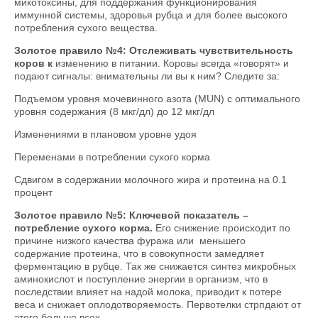
микотоксины, для поддержания функционирования
иммунной системы, здоровья рубца и для более высокого
потребления сухого вещества.
Золотое правило №4: Отслеживать чувствительность
коров к
изменению в питании. Коровы всегда «говорят» и
подают сигналы: внимательны ли вы к ним? Следите за:
Подъемом уровня мочевинного азота (MUN) с оптимального
уровня содержания (8 мкг/дл) до 12 мкг/дл
Изменениями в плановом уровне удоя
Переменами в потреблении сухого корма
Сдвигом в содержании молочного жира и протеина на 0.1
процент
Золотое правило №5: Ключевой показатель –
потребление сухого корма.
Его снижение происходит по
причине низкого качества фуража или меньшего
содержание протеина, что в совокупности замедляет
ферментацию в рубце. Так же снижается синтез микробных
аминокислот и поступление энергии в организм, что в
последствии влияет на надой молока, приводит к потере
веса и снижает оплодотворяемость. Первотелки стрпдают от
этого больше всех.