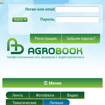
Перейти к
Логин или email
основному
содержанию
Пароль
Регистрация
Забыли пароль?
Профессиональная сеть фермеров и людей агробизнеса
Главное меню
☰ Меню
Лента
Фотоблоги
Видео
Тематические
Личные