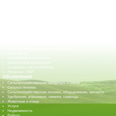
АПК-Каталог
АПК-органы управления
ветеринарные препараты, ветеринарные учреждения
ГСМ, биотопливо
корма, добавки для животных
оборудование для АПК, промышленное, весовое
обучение
сельхозпроизводители / сельхозпредприятия
сельхозтехника, запчасти
семена, посадочные материалы
средства защиты растений, удобрения
страхование
строительные материалы
финансовые учреждения
элеваторы, мелькомбинаты
Аграрные СМИ
Объявления
Сельскохозяйственная продукция и сырье
Сельхоз техника
Сельскохозяйственная техника, оборудование, запчасти
Удобрения, агрохимия, семена, саженцы
Животные и птица
Услуги
Недвижимость
Работа