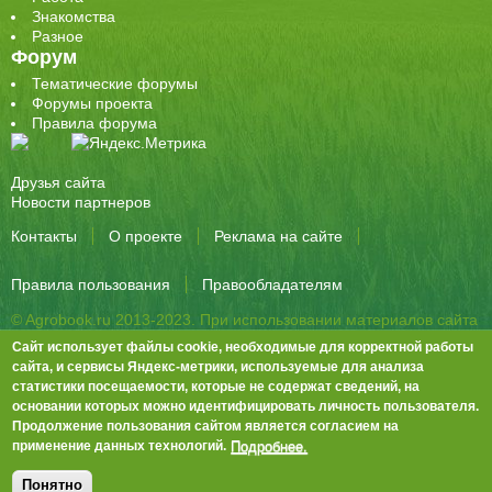
Знакомства
Разное
Форум
Тематические форумы
Форумы проекта
Правила форума
Друзья сайта
Новости партнеров
Контакты
О проекте
Реклама на сайте
Правила пользования
Правообладателям
© Agrobook.ru 2013-2023. При использовании материалов сайта
активная ссылка на публикацию обязательна.
Сайт использует файлы cookie, необходимые для корректной работы
344000, Ростов-на-Дону, ул. Города Волос, д.6, 8 этаж, офис 803
сайта, и сервисы Яндекс-метрики, используемые для анализа
статистики посещаемости, которые не содержат сведений, на
Тел./факс: +7 (863) 282-83-13 e-mail:
info@agrobook.ru
основании которых можно идентифицировать личность пользователя.
Возрастная категория сайта: 16+. Объявления на сайте не
Продолжение пользования сайтом является согласием на
премодерируются.
Положение о защите персональных данных
Подробнее.
применение данных технологий.
Гала Алиевна Каймакчи – редактор, тел.: (863) 282-83-13
info@agrobook.ru
Понятно