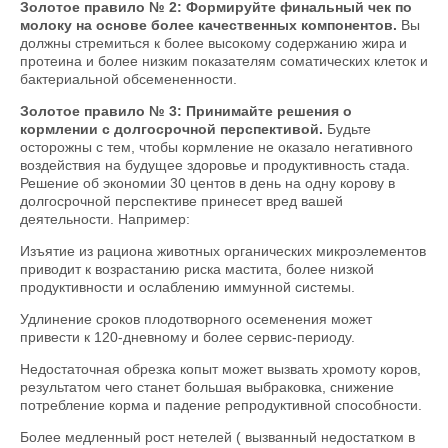
Золотое правило № 2: Формируйте финальный чек по
молоку на основе более качественных компонентов.
Вы
должны стремиться к более высокому содержанию жира и
протеина и более низким показателям соматических клеток и
бактериальной обсемененности.
Золотое правило № 3: Принимайте решения о
кормлении с долгосрочной перспективой.
Будьте
осторожны с тем, чтобы кормление не оказало негативного
воздействия на будущее здоровье и продуктивность стада.
Решение об экономии 30 центов в день на одну корову в
долгосрочной перспективе принесет вред вашей
деятельности. Например:
Изъятие из рациона животных органических микроэлементов
приводит к возрастанию риска мастита, более низкой
продуктивности и ослаблению иммунной системы.
Удлинение сроков плодотворного осеменения может
привести к 120-дневному и более сервис-периоду.
Недостаточная обрезка копыт может вызвать хромоту коров,
результатом чего станет большая выбраковка, снижение
потребление корма и падение репродуктивной способности.
Более медленный рост нетелей ( вызванный недостатком в