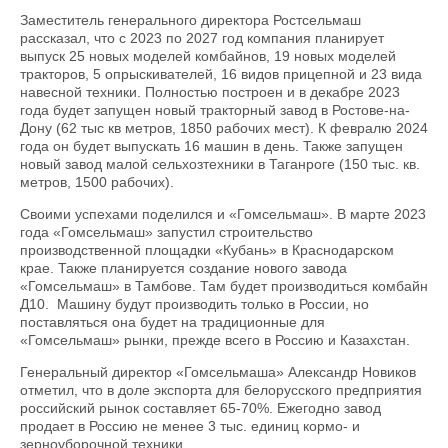
Заместитель генерального директора Ростсельмаш
рассказал, что с 2023 по 2027 год компания планирует
выпуск 25 новых моделей комбайнов, 19 новых моделей
тракторов, 5 опрыскивателей, 16 видов прицепной и 23 вида
навесной техники. Полностью построен и в декабре 2023
года будет запущен новый тракторный завод в Ростове-на-
Дону (62 тыс кв метров, 1850 рабочих мест). К февралю 2024
года он будет выпускать 16 машин в день. Также запущен
новый завод малой сельхозтехники в Таганроге (150 тыс. кв.
метров, 1500 рабочих).
Своими успехами поделился и «Гомсельмаш». В марте 2023
года «Гомсельмаш» запустил строительство
производственной площадки «Кубань» в Краснодарском
крае. Также планируется создание нового завода
«Гомсельмаш» в Тамбове. Там будет производиться комбайн
Д10. Машину будут производить только в России, но
поставляться она будет на традиционные для
«Гомсельмаш» рынки, прежде всего в Россию и Казахстан.
Генеральный директор «Гомсельмаша» Александр Новиков
отметил, что в доле экспорта для белорусского предприятия
российский рынок составляет 65-70%. Ежегодно завод
продает в Россию не менее 3 тыс. единиц кормо- и
зерноуборочной техники.