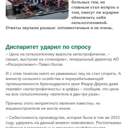
больных тем, но
главным стал вопрос о
том, смогут ли аграрии
обеспечить себя
сельхозтехникой.
Ответы звучали разные: оптимистичные и не очень.
Диспаритет ударил по спросу
– Цена на сельхозтехнику выросла катастрофически, –
сказал, выступая на «пленарке», генеральный директор АО
«Росагролизинг» Павел Косов.
И с этим тезисом никто из уважаемых лиц не стал спорить. А
министр сельского хозяйства и перерабатывающей
промышленности Краснодарского края Федор Дерека даже
перевёл «катастрофичность» в цифры – сообщив, что цена
на всю сельхозтехнику «взлетела в два-три раза».
Причины этого неприятного явления известны, но
машиностроители не могли иначе.
– Себестоимость производства, которая была в том же 2021
году, удержать на данный момент невозможно. Ростсельмаш
работает в максимальных пределах коэффициентов