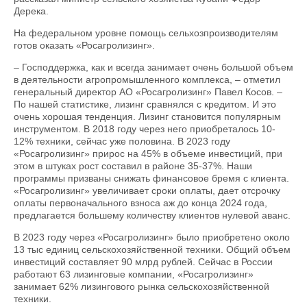
Дерека.
На федеральном уровне помощь сельхозпроизводителям
готов оказать «Росагролизинг».
– Господдержка, как и всегда занимает очень большой объем
в деятельности агропромышленного комплекса, – отметил
генеральный директор АО «Росагролизинг» Павел Косов. –
По нашей статистике, лизинг сравнялся с кредитом. И это
очень хорошая тенденция. Лизинг становится популярным
инструментом. В 2018 году через него приобреталось 10-
12% техники, сейчас уже половина. В 2023 году
«Росагролизинг» прирос на 45% в объеме инвестиций, при
этом в штуках рост составил в районе 35-37%. Наши
программы призваны снижать финансовое бремя с клиента.
«Росагролизинг» увеличивает сроки оплаты, дает отсрочку
оплаты первоначального взноса аж до конца 2024 года,
предлагается большему количеству клиентов нулевой аванс.
В 2023 году через «Росагролизинг» было приобретено около
13 тыс единиц сельскохозяйственной техники. Общий объем
инвестиций составляет 90 млрд рублей. Сейчас в России
работают 63 лизинговые компании, «Росагролизинг»
занимает 62% лизингового рынка сельскохозяйственной
техники.