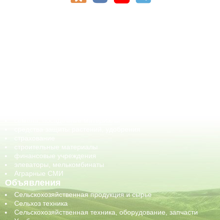
АПК-Каталог
АПК-органы управления
ветеринарные препараты, ветеринарные учреждения
ГСМ, биотопливо
корма, добавки для животных
оборудование для АПК, промышленное, весовое
обучение
сельхозпроизводители / сельхозпредприятия
сельхозтехника, запчасти
семена, посадочные материалы
средства защиты растений, удобрения
страхование
строительные материалы
финансовые учреждения
элеваторы, мелькомбинаты
Аграрные СМИ
Объявления
Сельскохозяйственная продукция и сырье
Сельхоз техника
Сельскохозяйственная техника, оборудование, запчасти