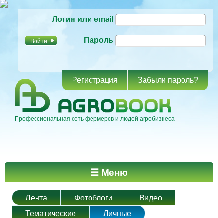
Перейти к
Логин или email
основному
содержанию
Пароль
Регистрация
Забыли пароль?
Профессиональная сеть фермеров и людей агробизнеса
Главное меню
☰ Меню
Лента
Фотоблоги
Видео
Тематические
Личные