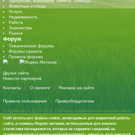
Удобрения, агрохимия, семена, саженцы
Животные и птица
Услуги
Недвижимость
Работа
Знакомства
Разное
Форум
Тематические форумы
Форумы проекта
Правила форума
Друзья сайта
Новости партнеров
Контакты
О проекте
Реклама на сайте
Правила пользования
Правообладателям
© Agrobook.ru 2013-2023. При использовании материалов сайта
активная ссылка на публикацию обязательна.
Сайт использует файлы cookie, необходимые для корректной работы
344000, Ростов-на-Дону, ул. Города Волос, д.6, 8 этаж, офис 803
сайта, и сервисы Яндекс-метрики, используемые для анализа
статистики посещаемости, которые не содержат сведений, на
Тел./факс: +7 (863) 282-83-13 e-mail:
info@agrobook.ru
основании которых можно идентифицировать личность пользователя.