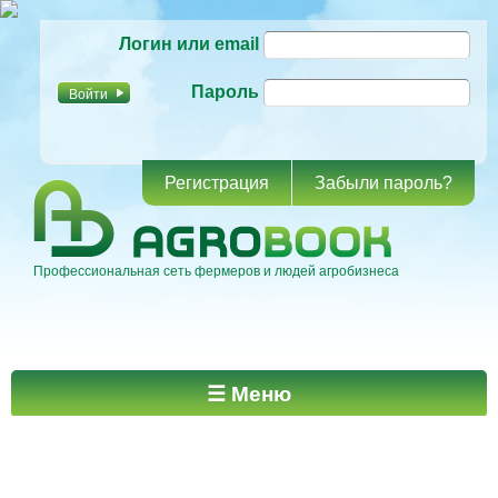
Перейти к
Логин или email
основному
содержанию
Пароль
Регистрация
Забыли пароль?
Профессиональная сеть фермеров и людей агробизнеса
Главное меню
☰ Меню