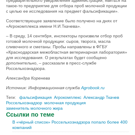
предварительного уведомления администрации, явиться на
такое-то предприятие для отбора проб молочной продукции
с целью ее исследования на предмет фальсификации».
Соответствующее заявление было получено на днях от
«Агрокомплекса имени Н.И.Ткачева».
– В среду, 14 сентября, инспекторы произвели отбор проб
готовой молочной продукции: сыров, творога, масла
сливочного и сметаны. Пробы направлены в ФГБУ
«Краснодарская межобластная ветеринарная лаборатория»
для исследования. О результатах будет сообщено
дополнительно, – рассказали в пресс-службе
Россельхознадзора.
Александра Коренева
Источник: Информационная служба
Agrobook.ru
Теги:
фальсификация
Агрокомплекс
Александр Ткачев
Россельхознадзор
молочная продукция
заменитель молочного жира
Ссылки по теме
В «чёрный список» Россельхознадзора попало более 400
компаний