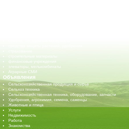
ветеринарные препараты, ветеринарные учреждения
ГСМ, биотопливо
корма, добавки для животных
оборудование для АПК, промышленное, весовое
обучение
сельхозпроизводители / сельхозпредприятия
сельхозтехника, запчасти
семена, посадочные материалы
средства защиты растений, удобрения
страхование
строительные материалы
финансовые учреждения
элеваторы, мелькомбинаты
Аграрные СМИ
Объявления
Сельскохозяйственная продукция и сырье
Сельхоз техника
Сельскохозяйственная техника, оборудование, запчасти
Удобрения, агрохимия, семена, саженцы
Животные и птица
Услуги
Недвижимость
Работа
Знакомства