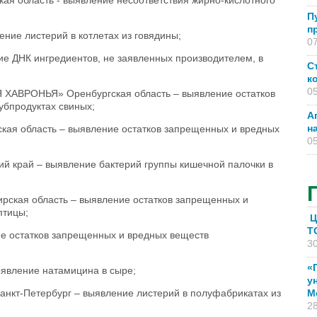
область - выявление несоответствия жирно-кислотного
П
п
ие листерий в котлетах из говядины;
07
е ДНК ингредиентов, не заявленных производителем, в
С
к
05
ВРОНЬЯ» Оренбургская область – выявление остатков
убпродуктах свиных;
А
н
я область – выявление остатков запрещенных и вредных
05
ай – выявление бактерий группы кишечной палочки в
ая область – выявление остатков запрещенных и
птицы;
Ц
T
е остатков запрещенных и вредных веществ
30
«
явление натамицина в сыре;
у
-Петербург – выявление листерий в полуфабрикатах из
М
28