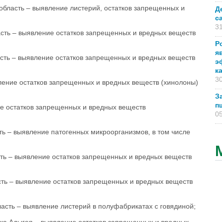
асть – выявление листерий, остатков запрещенных и
Д
с
31
 – выявление остатков запрещенных и вредных веществ
Р
я
ь – выявление остатков запрещенных и вредных веществ
э
к
30
ние остатков запрещенных и вредных веществ (хинолоны)
З
п
 остатков запрещенных и вредных веществ
05
– выявление патогенных микроорганизмов, в том числе
сть – выявление остатков запрещенных и вредных веществ
сть – выявление остатков запрещенных и вредных веществ
асть – выявление листерий в полуфабрикатах с говядиной;