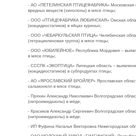
- АО «ПЕТЕЛИНСКАЯ ПТИЦЕФАБРИКА» Московская обл
вредных веществ (хинолоны) в мясе птицы;
- ООО «ПТИЦЕФАБРИКА ЛЮБИНСКАЯ» Омская область
(кокцидиостатиков) в яйцах куриных;
- ООО «ЧЕБАРКУЛЬСКАЯ ПТИЦА» Челябинская област
(тетрациклиновая группа) в мясе птицы;
- ООО «ЮБИЛЕЙНОЕ» Республика Мордовия – выявле
в мясе птицы;
- СССПК «ЭКОПТИЦА» Липецкая область – выявление
(кокцидиостатиков) в субпродуктах птицы;
- АО «ЯРОСЛАВСКИЙ БРОЙЛЕР» Ярославская область 
сальмонелл в мясе птицы;
- Пряхин Александр Николаевич Волгоградская обла
(нитроимидазолы) в мёде;
- Красиков Александр Сергеевич Волгоградская обла
(нитроимидазолы) в мёде;
- ИП Фуфина Наталья Викторовна Нижегородская обл