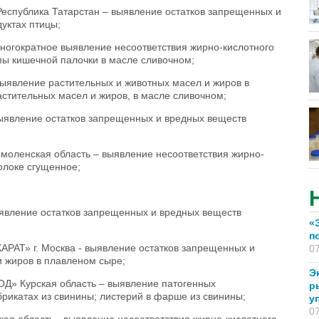
ублика Татарстан – выявление остатков запрещенных и
уктах птицы;
огократное выявление несоответствия жирно-кислотного
ппы кишечной палочки в масле сливочном;
явление растительных и животных масел и жиров в
астительных масел и жиров, в масле сливочном;
явление остатков запрещенных и вредных веществ
нская область – выявление несоответствия жирно-
олоке сгущенное;
вление остатков запрещенных и вредных веществ
«
п
» г. Москва - выявление остатков запрещенных и
07
и жиров в плавленом сыре;
Э
Курская область – выявление патогенных
р
рикатах из свинины; листерий в фарше из свинины;
у
07