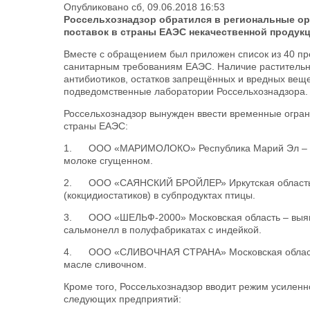
Опубликовано сб, 09.06.2018 16:53
Россельхознадзор обратился в региональные ор
поставок в страны ЕАЭС некачественной продук
Вместе с обращением был приложен список из 40 пр
санитарным требованиям ЕАЭС. Наличие растительны
антибиотиков, остатков запрещённых и вредных веще
подведомственные лаборатории Россельхознадзора.
Россельхознадзор вынужден ввести временные огран
страны ЕАЭС:
1. ООО «МАРИМОЛОКО» Республика Марий Эл – выя
молоке сгущенном.
2. ООО «САЯНСКИЙ БРОЙЛЕР» Иркутская область -
(кокцидиостатиков) в субпродуктах птицы.
3. ООО «ШЕЛЬФ-2000» Московская область – выявл
сальмонелл в полуфабрикатах с индейкой.
4. ООО «СЛИВОЧНАЯ СТРАНА» Московская область –
масле сливочном.
Кроме того, Россельхознадзор вводит режим усиленн
следующих предприятий: