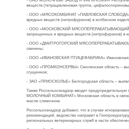
- ОАО МОЛОЧНЫЙ ЗАВОД «ГИАГИНСКИЙ» Республика 
веществ (тетрациклиновая группа, цефалоспориновые
- ООО «МЯСОКОМБИНАТ «ПАВЛОВСКАЯ СЛОБОДА» Мос
вредных веществ (нитрофуранов) в колбасном издел
- ООО «МОСКОВСКИЙ МЯСОПЕРЕРАБАТЫВАЮЩИЙ ЗАВ
запрещенных и вредных веществ (нитрофуранов) в к
- ООО «ДМИТРОГОРСКИЙ МЯСОПЕРЕРАБАТЫВАЮЩИЙ З
свинины;
- ООО «ИВАНОВСКАЯ ПТИЦЕФАБРИКА» Ивановская обл
- ООО «ПРОМКОНСЕРВЫ» Смоленская область – выяв
сгущенное;
- ЗАО «ПРИОСКОЛЬЕ» Белгородская область – выявл
Также Россельхознадзор вводит предупредительную
МОЛОЧНЫЙ КОМБИНАТ» Московская область в связи с
масле сливочном.
Россельхознадзор добавил, что в случае игнорирова
рекомендаций, ведомство направит в Генпрокурату
региональных ветеринарных служб в части обеспече