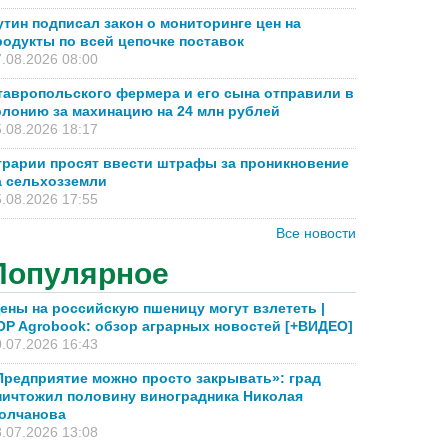
утин подписал закон о мониторинге цен на
родукты по всей цепочке поставок
.08.2026 08:00
тавропольского фермера и его сына отправили в
олонию за махинацию на 24 млн рублей
.08.2026 18:17
грарии просят ввести штрафы за проникновение
а сельхозземли
.08.2026 17:55
Все новости
Популярное
ены на российскую пшеницу могут взлететь |
OP Agrobook: обзор аграрных новостей [+ВИДЕО]
.07.2026 16:43
Предприятие можно просто закрывать»: град
ничтожил половину виноградника Николая
олчанова
.07.2026 13:08