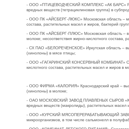
- ООО «ПТИЦЕВОДЧЕСКИЙ КОМПЛЕКС «АК БАРС» Респ
вредных веществ (тетрациклиновая группа) в субпрод
- ООО ПК «АЙСБЕРГ-ЛЮКС» Московская область – мн
состава, растительных масел и жиров, бактерий гру
- ООО ПК «АЙСБЕРГ-ПЛЮС» Московская область – вы
молоке; несоответствия жирно-кислотного состава, р
- СХ ПАО «БЕЛОРЕЧЕНСКОЕ» Иркутская область – вы
(хинолоны) в мясе птицы;
- ООО «ГАГАРИНСКИЙ КОНСЕРВНЫЙ КОМБИНАТ» Смоле
кислотного состава, растительных масел и жиров в м
- ООО ФИРМА «КАЛОРИЯ» Краснодарский край – выя
(хинолоны) в молоке;
- ОАО МОСКОВСКИЙ ЗАВОД ПЛАВЛЕНЫХ СЫРОВ «КАРАТ
вредных веществ (макролиды), растительных масел 
- ООО «КУРСКИЙ МЯСОПЕРЕРАБАТЫВАЮЩИЙ ЗАВОД» 
микроорганизмов, в том числе сальмонелл в полуфаб