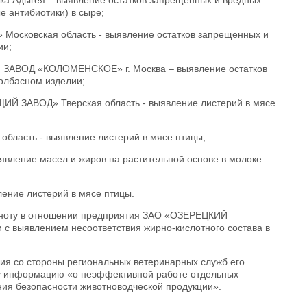
Адыгея – выявление остатков запрещенных и вредных
 антибиотики) в сыре;
ковская область - выявление остатков запрещенных и
ии;
ОД «КОЛОМЕНСКОЕ» г. Москва – выявление остатков
олбасном изделии;
АВОД» Тверская область - выявление листерий в мясе
асть - выявление листерий в мясе птицы;
ление масел и жиров на растительной основе в молоке
ение листерий в мясе птицы.
 ноту в отношении предприятия ЗАО «ОЗЕРЕЦКИЙ
 выявлением несоответствия жирно-кислотного состава в
ния со стороны региональных ветеринарных служб его
ру информацию «о неэффективной работе отдельных
ния безопасности животноводческой продукции».