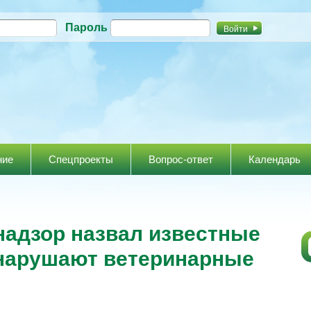
Перейти к
Пароль
основному
содержанию
ние
Спецпроекты
Вопрос-ответ
Календарь
адзор назвал известные
 нарушают ветеринарные