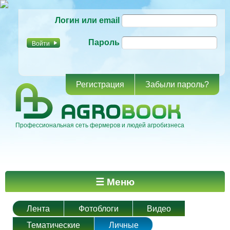
Перейти к
Логин или email
основному
содержанию
Пароль
Регистрация
Забыли пароль?
Профессиональная сеть фермеров и людей агробизнеса
Главное меню
☰ Меню
Лента
Фотоблоги
Видео
Тематические
Личные