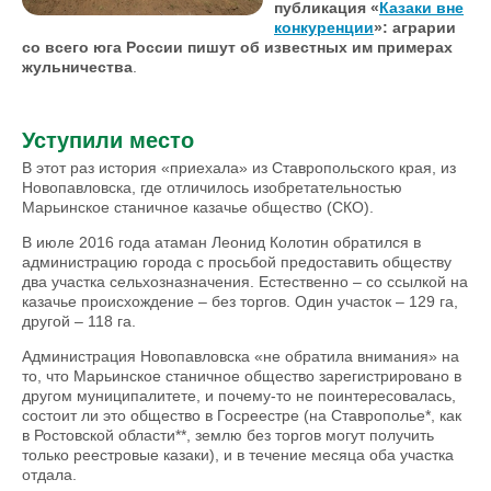
публикация «
Казаки вне
конкуренции
»: аграрии
со всего юга России пишут об известных им примерах
жульничества
.
Уступили место
В этот раз история «приехала» из Ставропольского края, из
Новопавловска, где отличилось изобретательностью
Марьинское станичное казачье общество (СКО).
В июле 2016 года атаман Леонид Колотин обратился в
администрацию города с просьбой предоставить обществу
два участка сельхозназначения. Естественно – со ссылкой на
казачье происхождение – без торгов. Один участок – 129 га,
другой – 118 га.
Администрация Новопавловска «не обратила внимания» на
то, что Марьинское станичное общество зарегистрировано в
другом муниципалитете, и почему-то не поинтересовалась,
состоит ли это общество в Госреестре (на Ставрополье*, как
в Ростовской области**, землю без торгов могут получить
только реестровые казаки), и в течение месяца оба участка
отдала.