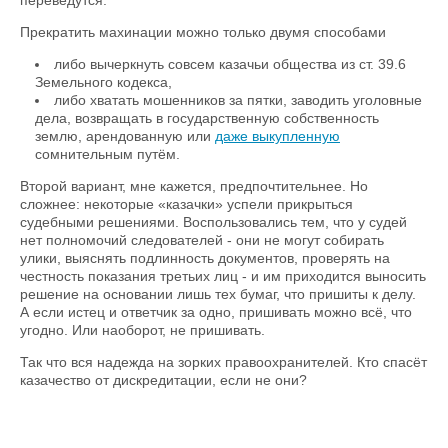
переведутся.
Прекратить махинации можно только двумя способами
либо вычеркнуть совсем казачьи общества из ст. 39.6
Земельного кодекса,
либо хватать мошенников за пятки, заводить уголовные
дела, возвращать в государственную собственность
землю, арендованную или
даже выкупленную
сомнительным путём.
Второй вариант, мне кажется, предпочтительнее. Но
сложнее: некоторые «казачки» успели прикрыться
судебными решениями. Воспользовались тем, что у судей
нет полномочий следователей - они не могут собирать
улики, выяснять подлинность документов, проверять на
честность показания третьих лиц - и им приходится выносить
решение на основании лишь тех бумаг, что пришиты к делу.
А если истец и ответчик за одно, пришивать можно всё, что
угодно. Или наоборот, не пришивать.
Так что вся надежда на зорких правоохранителей. Кто спасёт
казачество от дискредитации, если не они?
____