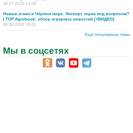
28.07.2026 13:08
Новые атаки в Чёрном море. Экспорт зерна под вопросом?
| TOP Agrobook: обзор аграрных новостей [+ВИДЕО]
06.08.2026 20:02
Ещё популярные темы
Мы в соцсетях
АПК-Каталог
АПК-органы управления
ветеринарные препараты, ветеринарные учреждения
ГСМ, биотопливо
корма, добавки для животных
оборудование для АПК, промышленное, весовое
обучение
сельхозпроизводители / сельхозпредприятия