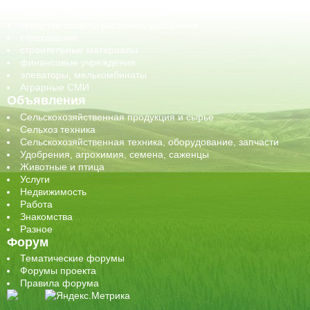
сельхозтехника, запчасти
семена, посадочные материалы
средства защиты растений, удобрения
страхование
строительные материалы
финансовые учреждения
элеваторы, мелькомбинаты
Аграрные СМИ
Объявления
Сельскохозяйственная продукция и сырье
Сельхоз техника
Сельскохозяйственная техника, оборудование, запчасти
Удобрения, агрохимия, семена, саженцы
Животные и птица
Услуги
Недвижимость
Работа
Знакомства
Разное
Форум
Тематические форумы
Форумы проекта
Правила форума